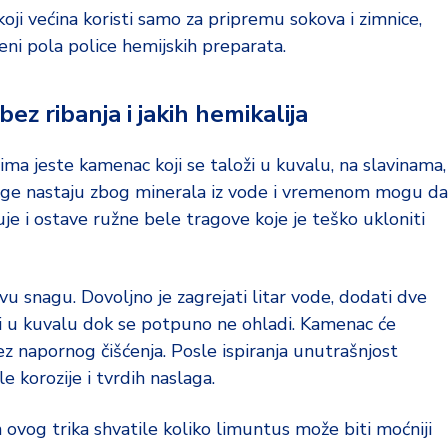
oji većina koristi samo za pripremu sokova i zimnice,
ni pola police hemijskih preparata.
z ribanja i jakih hemikalija
 jeste kamenac koji se taloži u kuvalu, na slavinama,
slage nastaju zbog minerala iz vode i vremenom mogu da
je i ostave ružne bele tragove koje je teško ukloniti
u snagu. Dovoljno je zagrejati litar vode, dodati dve
oji u kuvalu dok se potpuno ne ohladi. Kamenac će
ez napornog čišćenja. Posle ispiranja unutrašnjost
 korozije i tvrdih naslaga.
vog trika shvatile koliko limuntus može biti moćniji