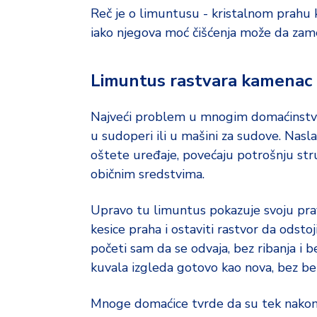
o
Reč je o limuntusu - kristalnom prahu k
d
a
iako njegova moć čišćenja može da zame
Limuntus rastvara kamenac be
Najveći problem u mnogim domaćinstvima
u sudoperi ili u mašini za sudove. Na
oštete uređaje, povećaju potrošnju stru
običnim sredstvima.
Upravo tu limuntus pokazuje svoju prav
kesice praha i ostaviti rastvor da odst
početi sam da se odvaja, bez ribanja i b
kuvala izgleda gotovo kao nova, bez bele
Mnoge domaćice tvrde da su tek nakon o