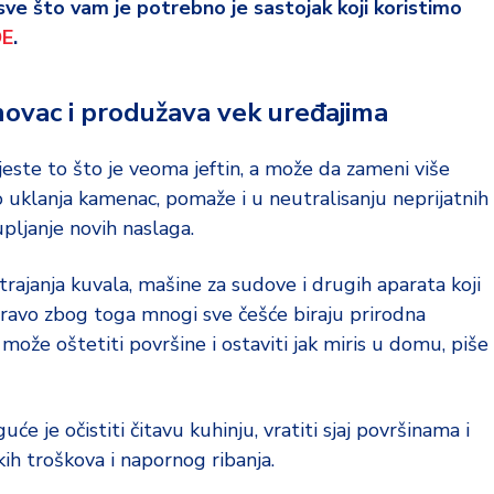
ve što vam je potrebno je sastojak koji koristimo
E
.
novac i produžava vek uređajima
este to što je veoma jeftin, a može da zameni više
to uklanja kamenac, pomaže i u neutralisanju neprijatnih
pljanje novih naslaga.
ajanja kuvala, mašine za sudove i drugih aparata koji
pravo zbog toga mnogi sve češće biraju prirodna
ože oštetiti površine i ostaviti jak miris u domu, piše
 je očistiti čitavu kuhinju, vratiti sjaj površinama i
ih troškova i napornog ribanja.