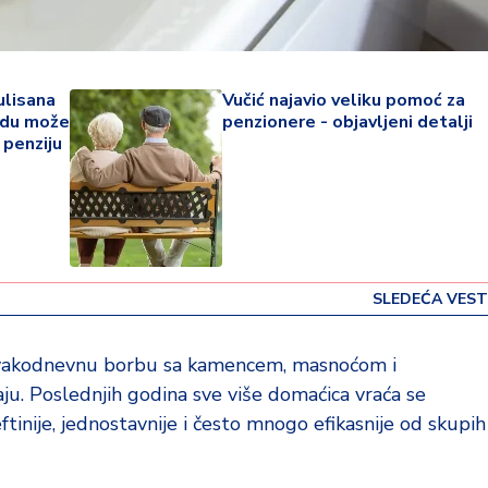
ulisana
Vučić najavio veliku pomoć za
ndu može
penzionere - objavljeni detalji
 penziju
SLEDEĆA VEST
svakodnevnu borbu sa kamencem, masnoćom i
aju. Poslednjih godina sve više domaćica vraća se
tinije, jednostavnije i često mnogo efikasnije od skupih