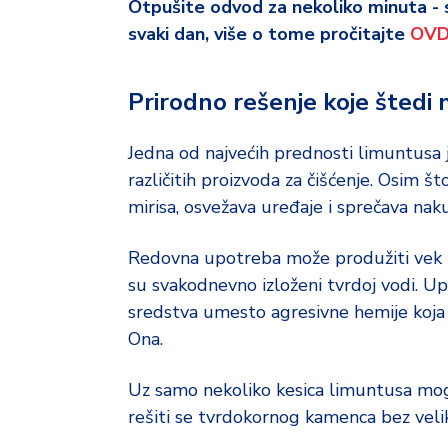
Otpušite odvod za nekoliko minuta - s
svaki dan, više o tome pročitajte
OVD
Prirodno rešenje koje štedi 
Jedna od najvećih prednosti limuntusa j
različitih proizvoda za čišćenje. Osim š
mirisa, osvežava uređaje i sprečava naku
Redovna upotreba može produžiti vek tr
su svakodnevno izloženi tvrdoj vodi. U
sredstva umesto agresivne hemije koja m
Ona.
Uz samo nekoliko kesica limuntusa moguće
rešiti se tvrdokornog kamenca bez velik