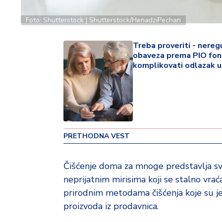
o
v
Foto: Shutterstock | Shutterstock/HenadziPechan
i
n
Treba proveriti - nereg
a
obaveza prema PIO fo
komplikovati odlazak u
Z
d
r
a
v
lj
PRETHODNA VEST
e
Čišćenje doma za mnoge predstavlja 
R
a
neprijatnim mirisima koji se stalno vrać
z
prirodnim metodama čišćenja koje su jef
o
proizvoda iz prodavnica.
n