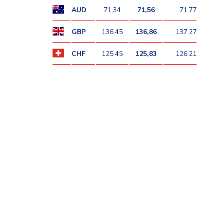
AUD
71,34
71,56
71,77
GBP
136,45
136,86
137,27
CHF
125,45
125,83
126,21