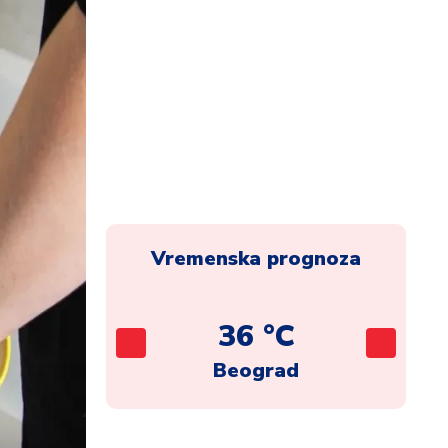
Vremenska prognoza
C
36 °C
ca
Beograd