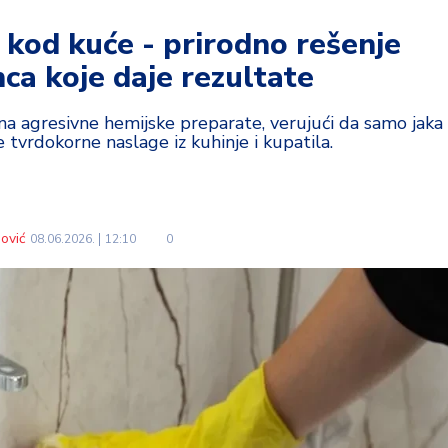
 kod kuće - prirodno rešenje
ca koje daje rezultate
a na agresivne hemijske preparate, verujući da samo jaka
tvrdokorne naslage iz kuhinje i kupatila.
ović
08.06.2026.
12:10
0