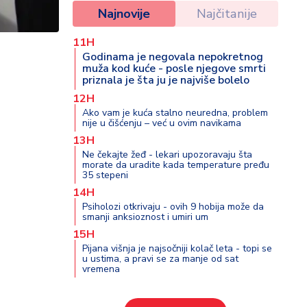
Najnovije
Najčitanije
11H
Godinama je negovala nepokretnog
muža kod kuće - posle njegove smrti
priznala je šta ju je najviše bolelo
12H
Ako vam je kuća stalno neuredna, problem
nije u čišćenju – već u ovim navikama
13H
Ne čekajte žeđ - lekari upozoravaju šta
morate da uradite kada temperature pređu
35 stepeni
14H
Psiholozi otkrivaju - ovih 9 hobija može da
smanji anksioznost i umiri um
15H
Pijana višnja je najsočniji kolač leta - topi se
u ustima, a pravi se za manje od sat
vremena