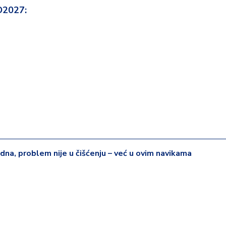
O2027:
na, problem nije u čišćenju – već u ovim navikama