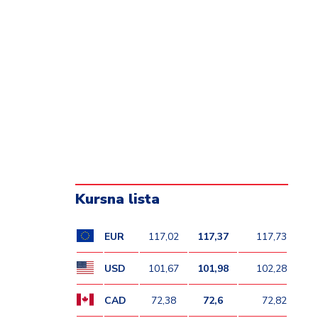
Kursna lista
EUR
117,02
117,37
117,73
USD
101,67
101,98
102,28
CAD
72,38
72,6
72,82