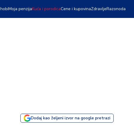
 hobi
Moja penzija
Kuća i porodica
Cene i kupovina
Zdravlje
Razonoda
Dodaj kao željeni izvor na google pretrazi