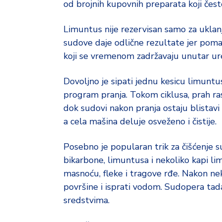
od brojnih kupovnih preparata koji često
Limuntus nije rezervisan samo za uklan
sudove daje odlične rezultate jer pomaž
koji se vremenom zadržavaju unutar ur
Dovoljno je sipati jednu kesicu limuntu
program pranja. Tokom ciklusa, prah ras
dok sudovi nakon pranja ostaju blistavi
a cela mašina deluje osveženo i čistije.
Posebno je popularan trik za čišćenje 
bikarbone, limuntusa i nekoliko kapi li
masnoću, fleke i tragove rđe. Nakon n
površine i isprati vodom. Sudopera tada
sredstvima.