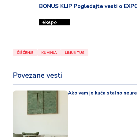
BONUS KLIP Pogledajte vesti o EXP
ČIŠĆENJE
KUHINJA
LIMUNTUS
Povezane vesti
Ako vam je kuća stalno neured