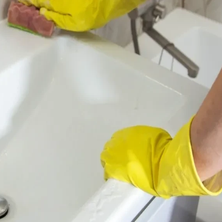
36 °
Lozni