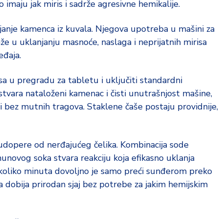
 imaju jak miris i sadrže agresivne hemikalije.
janje kamenca iz kuvala. Njegova upotreba u mašini za
e u uklanjanju masnoće, naslaga i neprijatnih mirisa
eđaja.
sa u pregradu za tabletu i uključiti standardni
tvara nataloženi kamenac i čisti unutrašnjost mašine,
 i bez mutnih tragova. Staklene čaše postaju providnije,
sudopere od nerđajućeg čelika. Kombinacija sode
munovog soka stvara reakciju koja efikasno uklanja
ekoliko minuta dovoljno je samo preći sunđerom preko
 dobija prirodan sjaj bez potrebe za jakim hemijskim