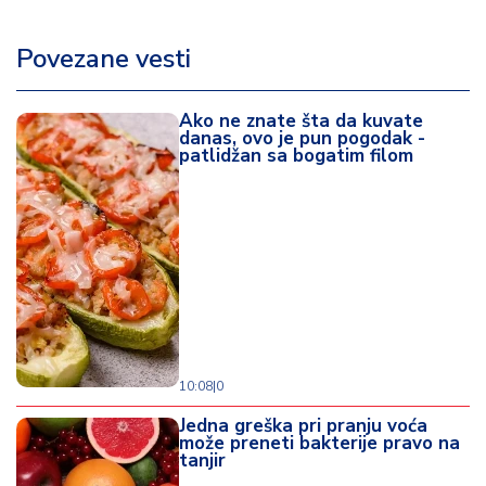
Povezane vesti
Ako ne znate šta da kuvate
danas, ovo je pun pogodak -
patlidžan sa bogatim filom
10:08
|
0
Jedna greška pri pranju voća
može preneti bakterije pravo na
tanjir