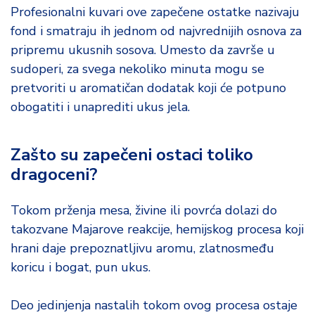
o
Profesionalni kuvari ove zapečene ostatke nazivaju
d
fond i smatraju ih jednom od najvrednijih osnova za
a
pripremu ukusnih sosova. Umesto da završe u
sudoperi, za svega nekoliko minuta mogu se
pretvoriti u aromatičan dodatak koji će potpuno
obogatiti i unaprediti ukus jela.
Zašto su zapečeni ostaci toliko
dragoceni?
Tokom prženja mesa, živine ili povrća dolazi do
takozvane Majarove reakcije, hemijskog procesa koji
hrani daje prepoznatljivu aromu, zlatnosmeđu
koricu i bogat, pun ukus.
Deo jedinjenja nastalih tokom ovog procesa ostaje