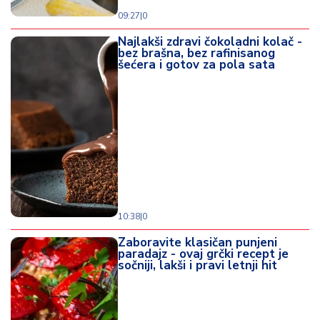
09:27
|
0
Najlakši zdravi čokoladni kolač -
bez brašna, bez rafinisanog
šećera i gotov za pola sata
10:38
|
0
Zaboravite klasičan punjeni
paradajz - ovaj grčki recept je
sočniji, lakši i pravi letnji hit