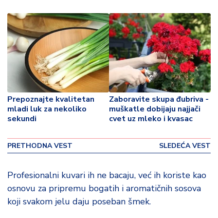
p
o
v
i
n
a
Z
d
Prepoznajte kvalitetan
Zaboravite skupa đubriva -
r
mladi luk za nekoliko
muškatle dobijaju najjači
a
sekundi
cvet uz mleko i kvasac
v
lj
e
PRETHODNA VEST
SLEDEĆA VEST
R
Profesionalni kuvari ih ne bacaju, već ih koriste kao
a
osnovu za pripremu bogatih i aromatičnih sosova
z
koji svakom jelu daju poseban šmek.
o
n