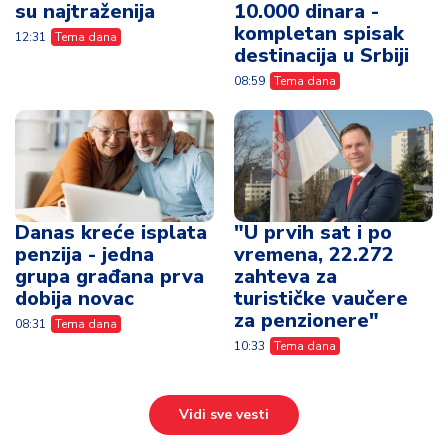
su najtraženija
10.000 dinara -
kompletan spisak
12:31
Tema dana
destinacija u Srbiji
08:59
Tema dana
Danas kreće isplata
"U prvih sat i po
penzija - jedna
vremena, 22.272
grupa građana prva
zahteva za
dobija novac
turističke vaučere
za penzionere"
08:31
Tema dana
10:33
Tema dana
Vidi sve vesti