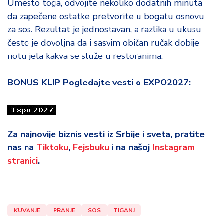
Umesto toga, odvojite nekoliko dodatnih minuta
da zapečene ostatke pretvorite u bogatu osnovu
za sos. Rezultat je jednostavan, a razlika u ukusu
često je dovoljna da i sasvim običan ručak dobije
notu jela kakva se služe u restoranima.
BONUS KLIP Pogledajte vesti o EXPO2027:
Za najnovije biznis vesti iz Srbije i sveta, pratite
nas na
Tiktoku
,
Fejsbuku
i na našoj
Instagram
stranici
.
KUVANJE
PRANJE
SOS
TIGANJ