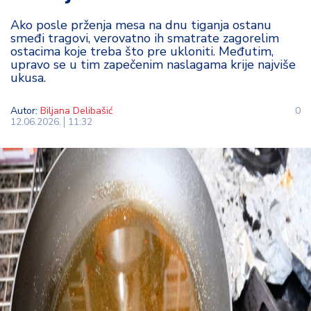
t
Ako posle prženja mesa na dnu tiganja ostanu
i
smeđi tragovi, verovatno ih smatrate zagorelim
ostacima koje treba što pre ukloniti. Međutim,
M
upravo se u tim zapečenim naslagama krije najviše
oj
ukusa.
h
o
Autor:
Biljana Delibašić
0
bi
12.06.2026.
11:32
M
oj
a
p
e
n
zij
a
K