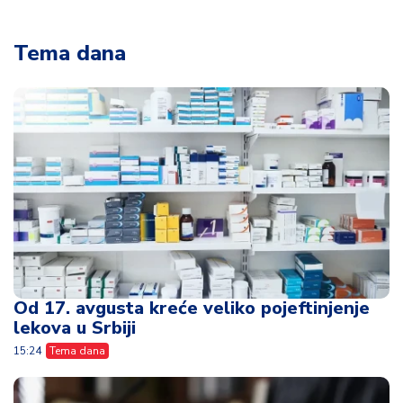
Tema dana
Od 17. avgusta kreće veliko pojeftinjenje
lekova u Srbiji
15:24
Tema dana