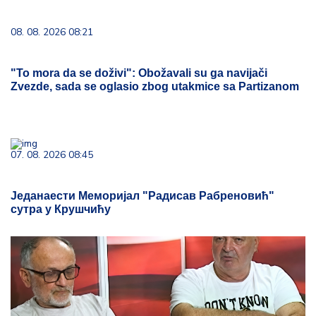
08. 08. 2026 08:21
"To mora da se doživi": Obožavali su ga navijači
Zvezde, sada se oglasio zbog utakmice sa Partizanom
07. 08. 2026 08:45
Једанаести Меморијал "Радисав Рабреновић"
сутра у Крушчићу