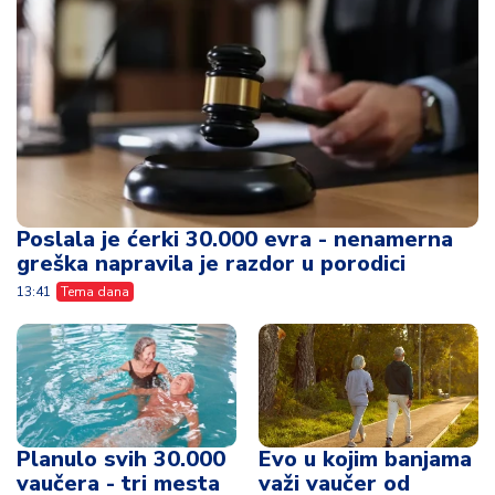
Poslala je ćerki 30.000 evra - nenamerna
greška napravila je razdor u porodici
13:41
Tema dana
Planulo svih 30.000
Evo u kojim banjama
vaučera - tri mesta
važi vaučer od