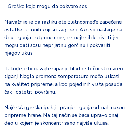
- Greške koje mogu da pokvare sos
Najvažnije je da razlikujete zlatnosmeđe zapečene
ostatke od onih koji su zagoreli. Ako su naslage na
dnu tiganja potpuno crne, nemojte ih koristiti, jer
mogu dati sosu neprijatnu gorčinu i pokvariti
njegov ukus.
Takođe, izbegavajte sipanje hladne tečnosti u vreo
tiganj. Nagla promena temperature može uticati
na kvalitet pripreme, a kod pojedinih vrsta posuđa
čak i oštetiti površinu.
Najčešća greška ipak je pranje tiganja odmah nakon
pripreme hrane. Na taj način se baca upravo onaj
deo u kojem je skoncentrisano najviše ukusa.