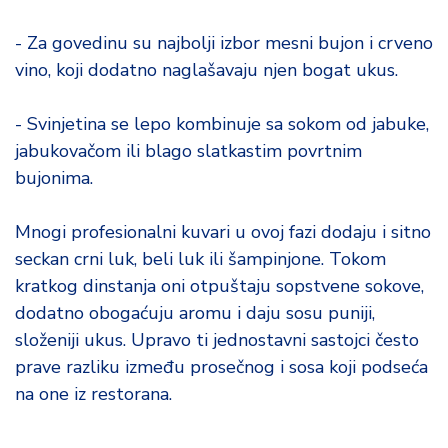
- Za govedinu su najbolji izbor mesni bujon i crveno
vino, koji dodatno naglašavaju njen bogat ukus.
- Svinjetina se lepo kombinuje sa sokom od jabuke,
jabukovačom ili blago slatkastim povrtnim
bujonima.
Mnogi profesionalni kuvari u ovoj fazi dodaju i sitno
seckan crni luk, beli luk ili šampinjone. Tokom
kratkog dinstanja oni otpuštaju sopstvene sokove,
dodatno obogaćuju aromu i daju sosu puniji,
složeniji ukus. Upravo ti jednostavni sastojci često
prave razliku između prosečnog i sosa koji podseća
na one iz restorana.