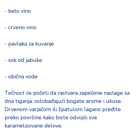
- belo vino
- crveno vino
- pavlaka za kuvanje
- sok od jabuke
- obična vode
Tečnost će početi da rastvara zapečene naslage sa
dna tiganja, oslobađajući bogate arome i ukuse.
Drvenom varjačom ili špatulom lagano pređite
preko površine kako biste odvojili sve
karamelizovane delove.