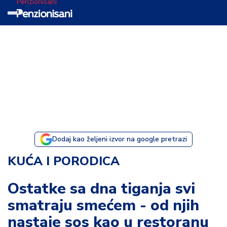
Penzionisani
T
e
m
a
d
a
n
a
Dodaj kao željeni izvor na google pretrazi
I
KUĆA I PORODICA
s
p
Ostatke sa dna tiganja svi
o
smatraju smećem - od njih
v
e
nastaje sos kao u restoranu
s