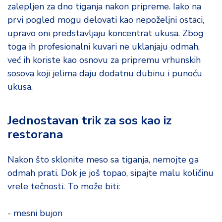
zalepljen za dno tiganja nakon pripreme. Iako na
prvi pogled mogu delovati kao nepoželjni ostaci,
upravo oni predstavljaju koncentrat ukusa. Zbog
toga ih profesionalni kuvari ne uklanjaju odmah,
već ih koriste kao osnovu za pripremu vrhunskih
sosova koji jelima daju dodatnu dubinu i punoću
ukusa.
Jednostavan trik za sos kao iz
restorana
Nakon što sklonite meso sa tiganja, nemojte ga
odmah prati. Dok je još topao, sipajte malu količinu
vrele tečnosti. To može biti:
- mesni bujon