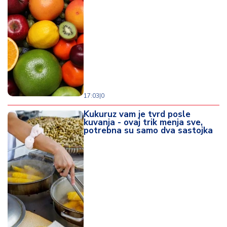
17:03
|
0
Kukuruz vam je tvrd posle
kuvanja - ovaj trik menja sve,
potrebna su samo dva sastojka