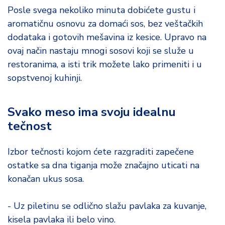
Posle svega nekoliko minuta dobićete gustu i
aromatičnu osnovu za domaći sos, bez veštačkih
dodataka i gotovih mešavina iz kesice. Upravo na
ovaj način nastaju mnogi sosovi koji se služe u
restoranima, a isti trik možete lako primeniti i u
sopstvenoj kuhinji.
Svako meso ima svoju idealnu
tečnost
Izbor tečnosti kojom ćete razgraditi zapečene
ostatke sa dna tiganja može značajno uticati na
konačan ukus sosa.
- Uz piletinu se odlično slažu pavlaka za kuvanje,
kisela pavlaka ili belo vino.