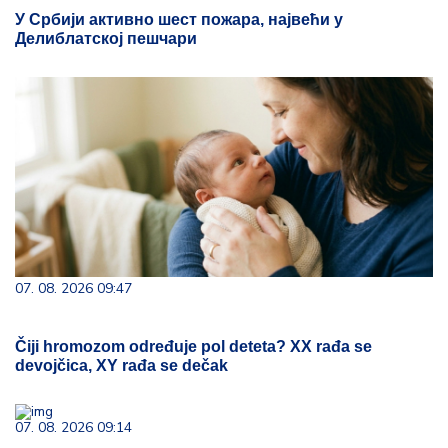
У Србији активно шест пожара, највећи у
Делиблатској пешчари
07. 08. 2026 09:47
Čiji hromozom određuje pol deteta? XX rađa se
devojčica, XY rađa se dečak
07. 08. 2026 09:14