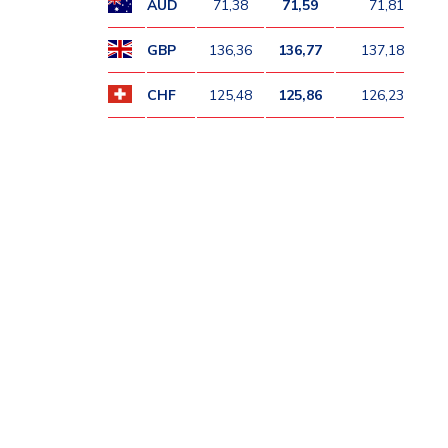
AUD
71,38
71,59
71,81
GBP
136,36
136,77
137,18
CHF
125,48
125,86
126,23