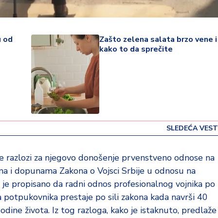
u od
Zašto zelena salata brzo vene i
kako to da sprečite
SLEDEĆA VEST
e razlozi za njegovo donošenje prvenstveno odnose na
a i dopunama Zakona o Vojsci Srbije u odnosu na
 je propisano da radni odnos profesionalnog vojnika po
ina potpukovnika prestaje po sili zakona kada navrši 40
dine života. Iz tog razloga, kako je istaknuto, predlaže