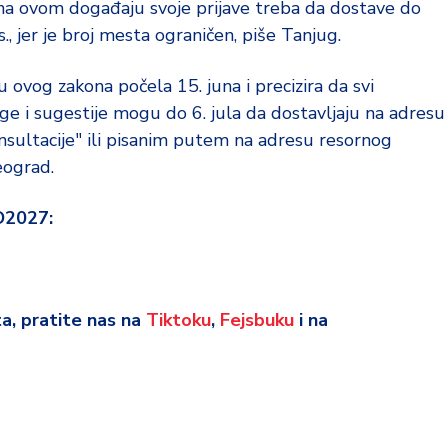
na ovom događaju svoje prijave treba da dostave do
., jer je broj mesta ograničen, piše Tanjug.
 ovog zakona počela 15. juna i precizira da svi
ge i sugestije mogu do 6. jula da dostavljaju na adresu
sultacije" ili pisanim putem na adresu resornog
eograd.
O2027:
eta, pratite nas na
Tiktoku
,
Fejsbuku
i na