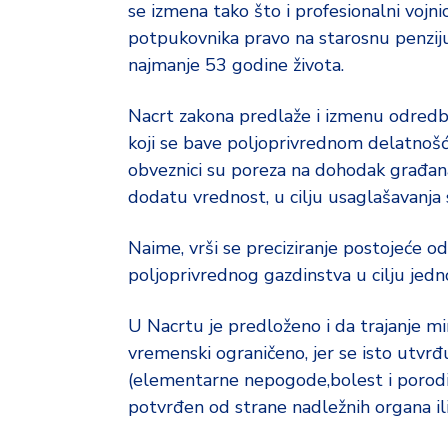
d
se izmena tako što i profesionalni vojnic
a
potpukovnika pravo na starosnu penziju
najmanje 53 godine života.
Nacrt zakona predlaže i izmenu odredbe
koji se bave poljoprivrednom delatnošć
obveznici su poreza na dohodak građana
dodatu vrednost, u cilju usaglašavanja s
Naime, vrši se preciziranje postojeće 
poljoprivrednog gazdinstva u cilju jedn
U Nacrtu je predloženo i da trajanje mi
vremenski ograničeno, jer se isto utvrđ
(elementarne nepogode,bolest i porodil
potvrđen od strane nadležnih organa il