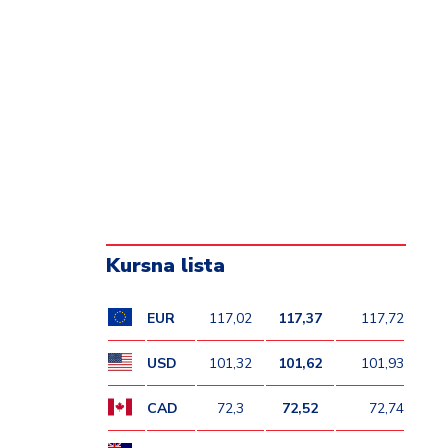
Kursna lista
EUR
117,02
117,37
117,72
USD
101,32
101,62
101,93
CAD
72,3
72,52
72,74