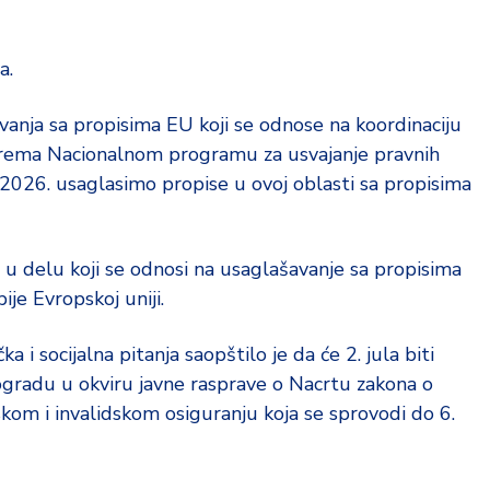
a.
anja sa propisima EU koji se odnose na koordinaciju
 prema Nacionalnom programu za usvajanje pravnih
2026. usaglasimo propise u ovoj oblasti sa propisima
u delu koji se odnosi na usaglašavanje sa propisima
je Evropskoj uniji.
a i socijalna pitanja saopštilo je da će 2. jula biti
eogradu u okviru javne rasprave o Nacrtu zakona o
om i invalidskom osiguranju koja se sprovodi do 6.