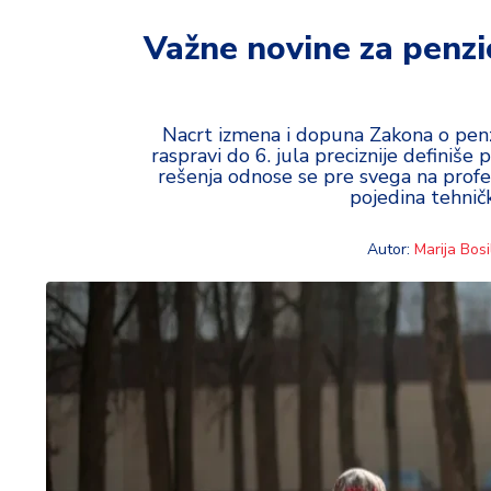
t
i
Važne novine za penzi
M
oj
h
Nacrt izmena i dopuna Zakona o penzij
raspravi do 6. jula preciznije definiše
o
rešenja odnose se pre svega na profes
bi
pojedina tehnič
M
Autor:
Marija Bosil
oj
a
p
e
n
zij
a
K
u