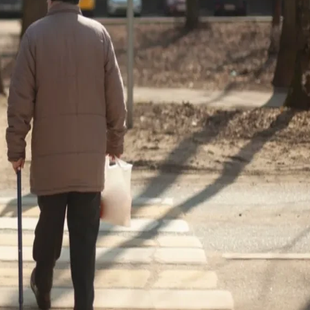
34 °
Lozni