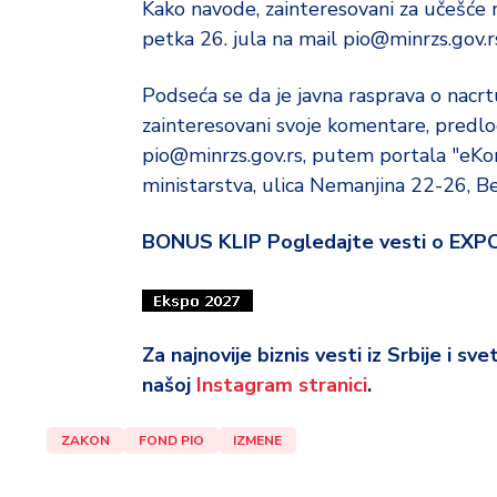
Kako navode, zainteresovani za učešće 
petka 26. jula na mail pio@minrzs.gov.rs
Podseća se da je javna rasprava o nacrtu
zainteresovani svoje komentare, predlo
pio@minrzs.gov.rs, putem portala "eKon
ministarstva, ulica Nemanjina 22-26, B
BONUS KLIP Pogledajte vesti o EXP
Za najnovije biznis vesti iz Srbije i sv
našoj
Instagram stranici
.
ZAKON
FOND PIO
IZMENE