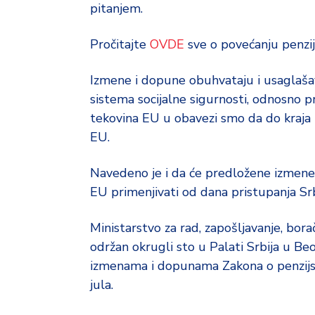
pitanjem.
Pročitajte
OVDE
sve o povećanju penzij
Izmene i dopune obuhvataju i usaglašav
sistema socijalne sigurnosti, odnosno
tekovina EU u obavezi smo da do kraja 
EU.
Navedeno je i da će predložene izmene 
EU primenjivati od dana pristupanja Srbi
Ministarstvo za rad, zapošljavanje, boračk
održan okrugli sto u Palati Srbija u B
izmenama i dopunama Zakona o penzijsk
jula.