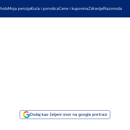
 hobi
Moja penzija
Kuća i porodica
Cene i kupovina
Zdravlje
Razonoda
Dodaj kao željeni izvor na google pretrazi