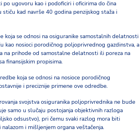
i po ugovoru kao i podoficiri i oficirima do čina
 stiču kad navrše 40 godina penzijskog staža i
 koja se odnosi na osiguranike samostalnih delatnosti
u kao nosioci porodičnog poljoprivrednog gazdinstva, a
 na prihode od samostalne delatnosti ili poreza na
a finansijskim propisima.
odredbe koja se odnosi na nosioce porodičnog
ostavnije i preciznije primene ove odredbe.
rovanja svojstva osiguranika poljoprivrednika ne bude
uje samo u slučaju postojanja objektivnih razloga
jsko odsustvo), pri čemu svaki razlog mora biti
i nalazom i mišljenjem organa veštačenja.