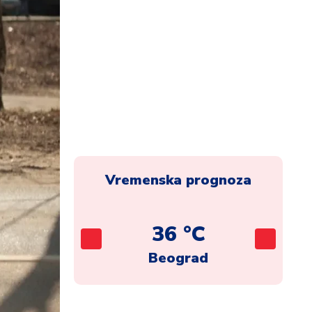
Vremenska prognoza
C
36 °C
ca
Beograd