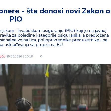
onere - šta donosi novi Zakon o
PIO
skom i invalidskom osiguranju (PIO) koji je na javnoj
 pravila za pojedine kategorije osiguranika, a predložena
ionalna vojna lica, poljoprivrednike preduzetnike i na
ka usklađivanja sa propisima EU.
jčić
25.06.2026.
10:18
0