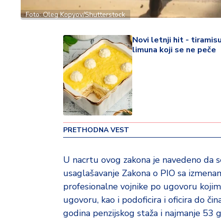
v
Foto: Oleg Kopyov/Shutterstock
i
n
Novi letnji hit - tiramis
a
limuna koji se ne peče
Z
d
r
a
v
lj
e
PRETHODNA VEST
R
U nacrtu ovog zakona je navedeno da s
a
usaglašavanje Zakona o PIO sa izmenam
z
profesionalne vojnike po ugovoru kojim
o
n
ugovoru, kao i podoficira i oficira do č
o
godina penzijskog staža i najmanje 53 go