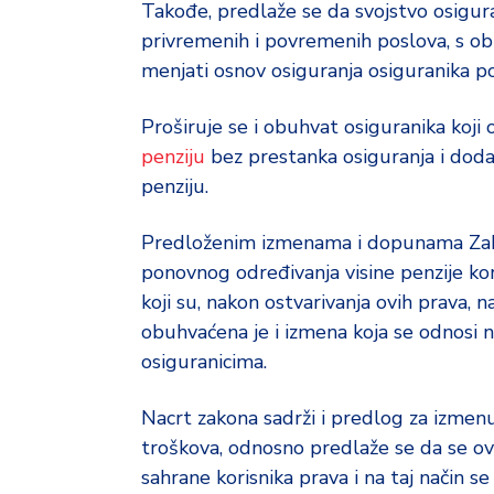
Takođe, predlaže se da svojstvo osigura
privremenih i povremenih poslova, s obzi
menjati osnov osiguranja osiguranika po
Proširuje se i obuhvat osiguranika koj
penziju
bez prestanka osiguranja i dodat
penziju.
Predloženim izmenama i dopunama Zakon
ponovnog određivanja visine penzije kor
koji su, nakon ostvarivanja ovih prava, 
obuhvaćena je i izmena koja se odnosi 
osiguranicima.
Nacrt zakona sadrži i predlog za izmen
troškova, odnosno predlaže se da se ova
sahrane korisnika prava i na taj način s