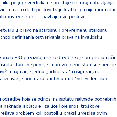
nika poljoprivrednika ne prestaje u slučaju obavljanja
rom na to da ti poslovi traju kratko, pa nije racionalno
ljoprivrednika koji obavljaju ove poslove.
i ostvaruju pravo na starosnu i prevremenu starosnu
nog definisanja ostvarivanja prava na invalidsku
a o PIO preciziraju se i odredbe koje propisuju način
isnika starosne penzije ili prevremene starosne penzije
navršili najmanje jednu godinu staža osiguranja, a
na izdavanje podataka unetih u matičnu evidenciju o
u odredbe koja se odnosi na isplatu naknade pogrebnih
 naknada isplaćuje i za lice koje snosi troškove
e rešava problem koji postoji u praksi u vezi sa ovim