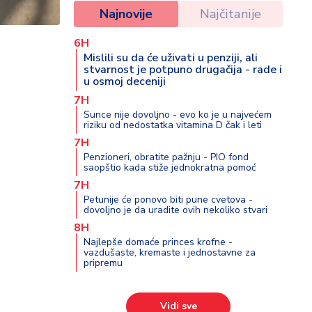
Najnovije
Najčitanije
6H
Mislili su da će uživati u penziji, ali
stvarnost je potpuno drugačija - rade i
u osmoj deceniji
7H
Sunce nije dovoljno - evo ko je u najvećem
riziku od nedostatka vitamina D čak i leti
7H
Penzioneri, obratite pažnju - PIO fond
saopštio kada stiže jednokratna pomoć
7H
Petunije će ponovo biti pune cvetova -
dovoljno je da uradite ovih nekoliko stvari
8H
Najlepše domaće princes krofne -
vazdušaste, kremaste i jednostavne za
pripremu
Vidi sve