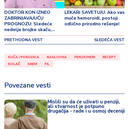
p
o
DOKTOR KON IZNEO
LEKARI SAVETUJU: Ako vas
v
ZABRINJAVAJUĆU
muče hemoroidi, postoji
i
PROGNOZU: Sledeće
odlično prirodno rešenje!
n
nedelje brojke skaču,
a
trajaće mesecima!?
PRETHODNA VEST
SLEDEĆA VEST
Z
d
KUĆA I PORODICA
NASLOVNA
PENZIONERI
RECEPT
r
KOLAČ
KREM
FIL
a
v
lj
Povezane vesti
e
R
Mislili su da će uživati u penziji,
ali stvarnost je potpuno
a
drugačija - rade i u osmoj deceniji
z
o
n