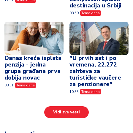
destinacija u Srbiji
08:59
Tema dana
Danas kreće isplata
"U prvih sat i po
penzija - jedna
vremena, 22.272
grupa građana prva
zahteva za
dobija novac
turističke vaučere
za penzionere"
08:31
Tema dana
10:33
Tema dana
Vidi sve vesti