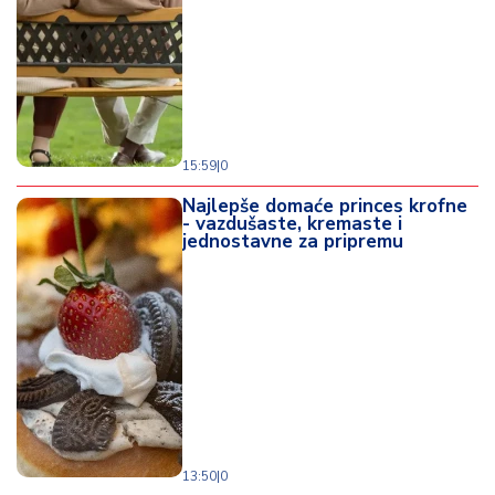
o
d
a
15:59
|
0
Najlepše domaće princes krofne
- vazdušaste, kremaste i
jednostavne za pripremu
13:50
|
0