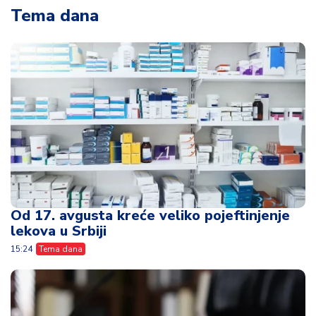
Tema dana
Od 17. avgusta kreće veliko pojeftinjenje
lekova u Srbiji
15:24
Tema dana