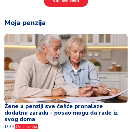
Vidi sve vesti
Moja penzija
Žene u penziji sve češće pronalaze
dodatnu zaradu - posao mogu da rade iz
svog doma
13:30
Moja penzija