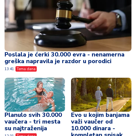
Poslala je ćerki 30.000 evra - nenamerna
greška napravila je razdor u porodici
13:41
Tema dana
Planulo svih 30.000
Evo u kojim banjama
vaučera - tri mesta
važi vaučer od
su najtraženija
10.000 dinara -
kompletan spisak
12:31
Tema dana