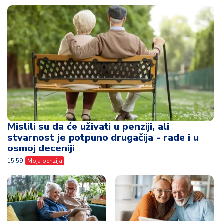
Mislili su da će uživati u penziji, ali
stvarnost je potpuno drugačija - rade i u
osmoj deceniji
15:59
Moja penzija