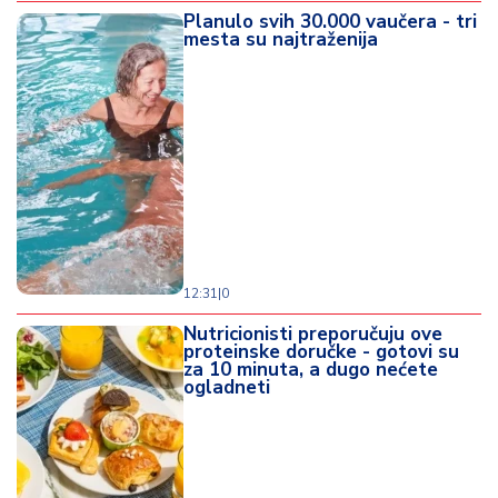
Planulo svih 30.000 vaučera - tri
mesta su najtraženija
12:31
|
0
Nutricionisti preporučuju ove
proteinske doručke - gotovi su
za 10 minuta, a dugo nećete
ogladneti