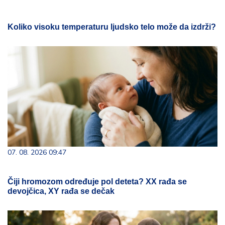
Koliko visoku temperaturu ljudsko telo može da izdrži?
07. 08. 2026 09:47
Čiji hromozom određuje pol deteta? XX rađa se
devojčica, XY rađa se dečak