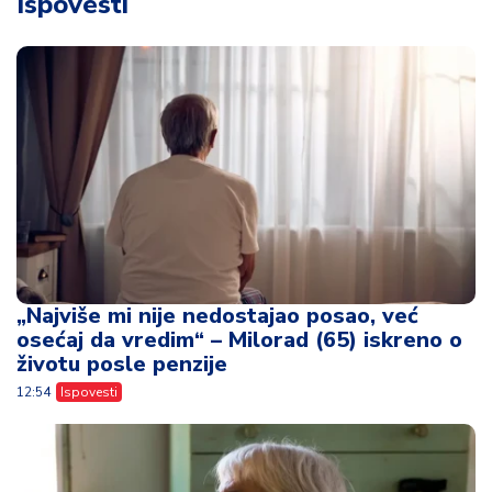
Ispovesti
„Najviše mi nije nedostajao posao, već
osećaj da vredim“ – Milorad (65) iskreno o
životu posle penzije
12:54
Ispovesti