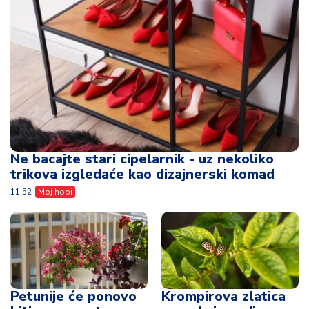
Ne bacajte stari cipelarnik - uz nekoliko
trikova izgledaće kao dizajnerski komad
11:52
Moj hobi
Petunije će ponovo
Krompirova zlatica