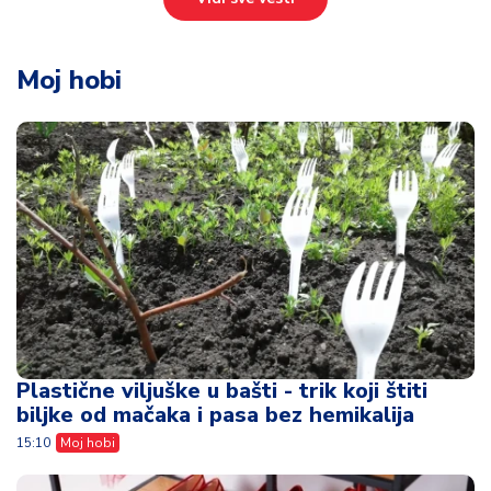
Moj hobi
Plastične viljuške u bašti - trik koji štiti
biljke od mačaka i pasa bez hemikalija
15:10
Moj hobi