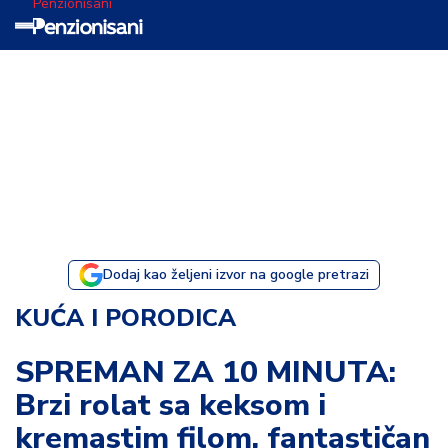
Penzionisani
T
e
m
a
d
a
n
a
Dodaj kao željeni izvor na google pretrazi
I
KUĆA I PORODICA
s
p
SPREMAN ZA 10 MINUTA:
o
Brzi rolat sa keksom i
v
e
kremastim filom, fantastičan
s