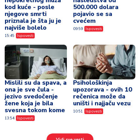
nepokretnog muža
nasledstva od
kod kuće - posle
500.000 dolara
njegove smrti
pojavio se sa
priznala je šta ju je
cvećem
najviše bolelo
09:59
Ispovesti
15:45
Ispovesti
Mislili su da spava, a
Psihološkinja
ona je sve čula -
upozorava - ovih 10
jezivo svedočenje
rečenica može da
žene koja je bila
uništi i najjaču vezu
svesna tokom kome
10:51
Ispovesti
13:54
Ispovesti
Vidi sve vesti