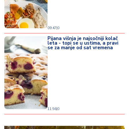
09:47
|
0
Pijana višnja je najsočniji kolač
leta - topi se u ustima, a pravi
se za manje od sat vremena
11:56
|
0