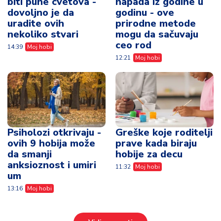
biti pune cvetova -
napada iz godine u
dovoljno je da
godinu - ove
uradite ovih
prirodne metode
nekoliko stvari
mogu da sačuvaju
ceo rod
14:39
Moj hobi
12:21
Moj hobi
Psiholozi otkrivaju -
Greške koje roditelji
ovih 9 hobija može
prave kada biraju
da smanji
hobije za decu
anksioznost i umiri
11:32
Moj hobi
um
13:16
Moj hobi