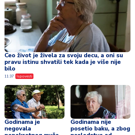
Ceo život je živela za svoju decu, a oni su
pravu istinu shvatili tek kada je više nije
bilo
11:37
Ispovesti
Godinama je
Godinama nije
negovala
posetio baku, a zbog