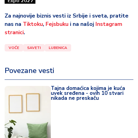
Za najnovije biznis vesti iz Srbije i sveta, pratite
nas na
Tiktoku
,
Fejsbuku
i na našoj
Instagram
stranici
.
VOĆE
SAVETI
LUBENICA
Povezane vesti
Tajna domaćica kojima je kuća
uvek sređena - ovih 10 stvari
nikada ne preskaču