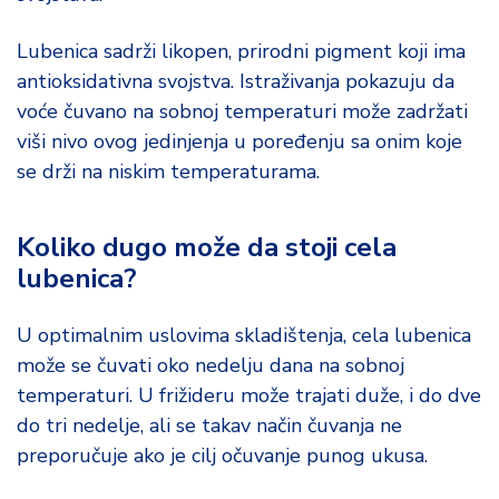
o
d
Lubenica sadrži likopen, prirodni pigment koji ima
a
antioksidativna svojstva. Istraživanja pokazuju da
voće čuvano na sobnoj temperaturi može zadržati
viši nivo ovog jedinjenja u poređenju sa onim koje
se drži na niskim temperaturama.
Koliko dugo može da stoji cela
lubenica?
U optimalnim uslovima skladištenja, cela lubenica
može se čuvati oko nedelju dana na sobnoj
temperaturi. U frižideru može trajati duže, i do dve
do tri nedelje, ali se takav način čuvanja ne
preporučuje ako je cilj očuvanje punog ukusa.