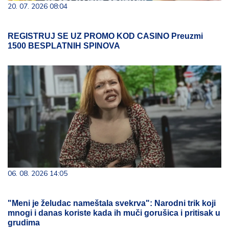
20. 07. 2026 08:04
REGISTRUJ SE UZ PROMO KOD CASINO Preuzmi
1500 BESPLATNIH SPINOVA
06. 08. 2026 14:05
"Meni je želudac nameštala svekrva": Narodni trik koji
mnogi i danas koriste kada ih muči gorušica i pritisak u
grudima