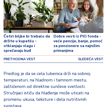
p
o
v
i
n
a
Četiri biljke bi trebalo da
Dobre vesti iz PIO fonda -
Z
držite u kupatilu -
veće penzije, banje, pomoć
d
otklanjaju vlagu i
za penzionere sa najnižim
r
sprečavaju buđ
primanjima
a
PRETHODNA VEST
SLEDEĆA VEST
v
lj
e
Predlog je da se cela lubenica drži na sobnoj
temperaturi, na hladnom i tamnom mestu,
R
zaštićenom od direktne sunčeve svetlosti.
a
Stručnjaci ističu da hlađenje može uticati na
z
o
promenu ukusa, teksture i dela nutritivnih
n
svojstava.