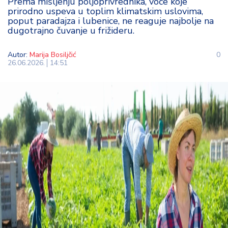
Prema mišljenju poljoprivrednika, voće koje
t
prirodno uspeva u toplim klimatskim uslovima,
i
poput paradajza i lubenice, ne reaguje najbolje na
dugotrajno čuvanje u frižideru.
M
Autor:
Marija Bosiljčić
0
oj
26.06.2026.
14:51
h
o
bi
M
oj
a
p
e
n
zij
a
K