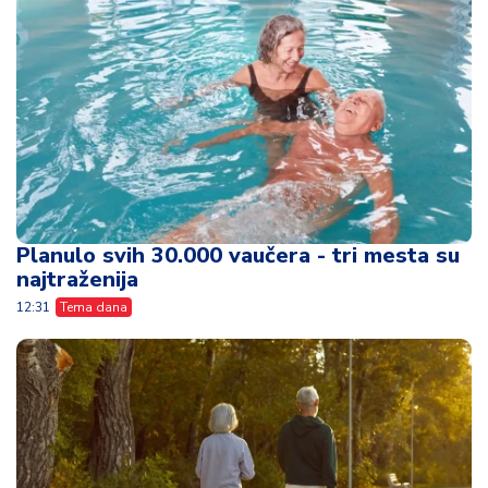
Planulo svih 30.000 vaučera - tri mesta su
najtraženija
12:31
Tema dana