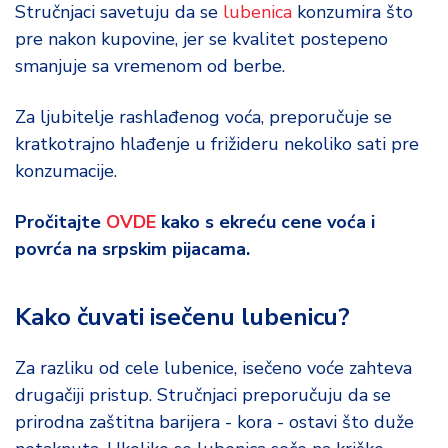
Stručnjaci savetuju da se
lubenica
konzumira što
pre nakon kupovine, jer se kvalitet postepeno
smanjuje sa vremenom od berbe.
Za ljubitelje rashlađenog voća, preporučuje se
kratkotrajno hlađenje u frižideru nekoliko sati pre
konzumacije.
Pročitajte
OVDE
kako s ekreću cene voća i
povrća na srpskim pijacama.
Kako čuvati isečenu lubenicu?
Za razliku od cele lubenice, isečeno voće zahteva
drugačiji pristup. Stručnjaci preporučuju da se
prirodna zaštitna barijera - kora - ostavi što duže