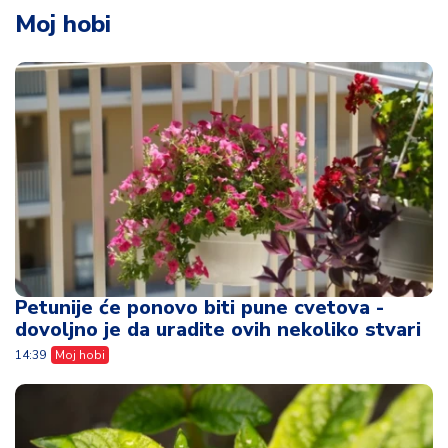
Moj hobi
Petunije će ponovo biti pune cvetova -
dovoljno je da uradite ovih nekoliko stvari
14:39
Moj hobi