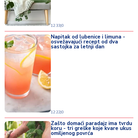
12:33
|
0
Napitak od lubenice i limuna -
osvežavajući recept od dva
sastojka za letnji dan
12:22
|
0
Zašto domaći paradajz ima tvrdu
koru - tri greške koje kvare ukus
omiljenog povrća