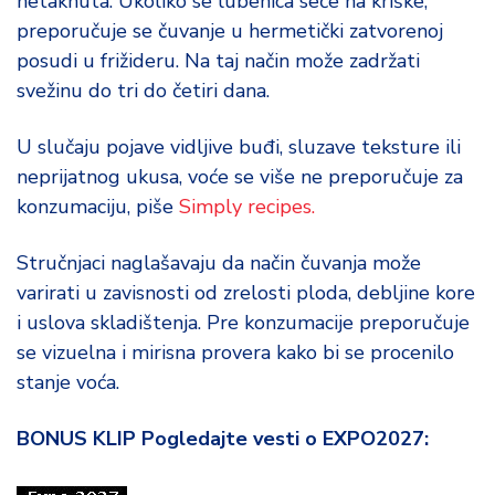
netaknuta. Ukoliko se lubenica seče na kriške,
preporučuje se čuvanje u hermetički zatvorenoj
posudi u frižideru. Na taj način može zadržati
svežinu do tri do četiri dana.
U slučaju pojave vidljive buđi, sluzave teksture ili
neprijatnog ukusa, voće se više ne preporučuje za
konzumaciju, piše
Simply recipes.
Stručnjaci naglašavaju da način čuvanja može
varirati u zavisnosti od zrelosti ploda, debljine kore
i uslova skladištenja. Pre konzumacije preporučuje
se vizuelna i mirisna provera kako bi se procenilo
stanje voća.
BONUS KLIP Pogledajte vesti o EXPO2027: