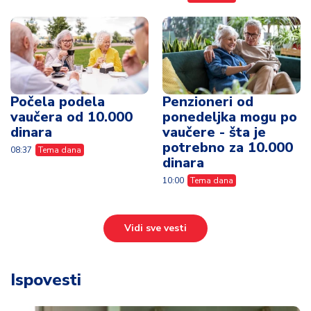
Počela podela
Penzioneri od
vaučera od 10.000
ponedeljka mogu po
dinara
vaučere - šta je
potrebno za 10.000
08:37
Tema dana
dinara
10:00
Tema dana
Vidi sve vesti
Ispovesti