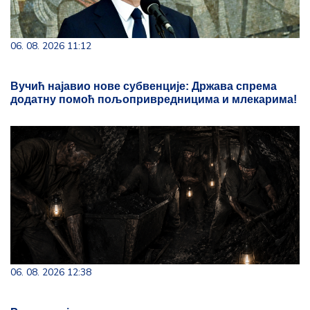
06. 08. 2026 11:12
Вучић најавио нове субвенције: Држава спрема
додатну помоћ пољопривредницима и млекарима!
06. 08. 2026 12:38