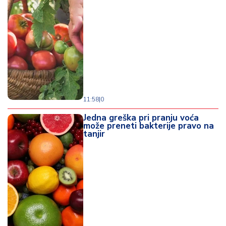
11:58
|
0
Jedna greška pri pranju voća
može preneti bakterije pravo na
tanjir