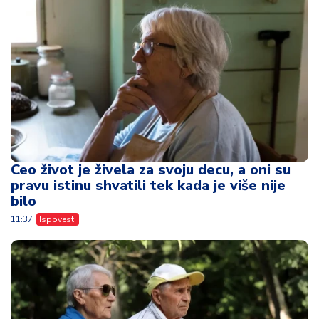
Ceo život je živela za svoju decu, a oni su
pravu istinu shvatili tek kada je više nije
bilo
11:37
Ispovesti