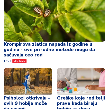
Krompirova zlatica napada iz godine u
godinu - ove prirodne metode mogu da
sačuvaju ceo rod
12:21
Moj hobi
Psiholozi otkrivaju -
Greške koje roditelji
ovih 9 hobija može
prave kada biraju
da smanji
hobije za decu