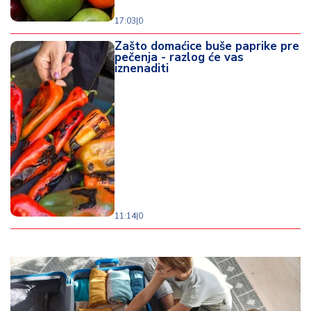
17:03
|
0
Zašto domaćice buše paprike pre
pečenja - razlog će vas
iznenaditi
11:14
|
0