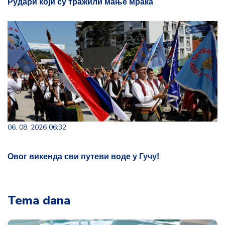
Рудари који су тражили мање мрака
06. 08. 2026 06:32
Овог викенда сви путеви воде у Гучу!
Tema dana