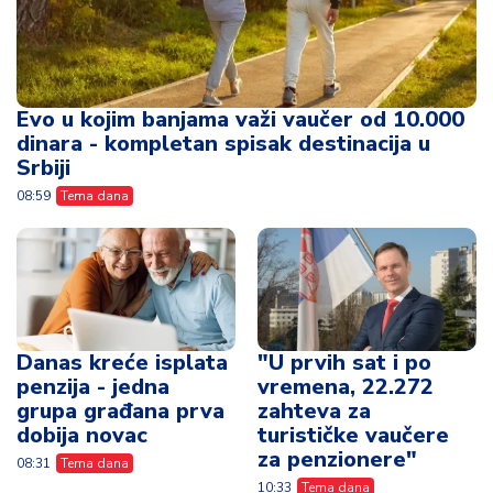
Evo u kojim banjama važi vaučer od 10.000
dinara - kompletan spisak destinacija u
Srbiji
08:59
Tema dana
Danas kreće isplata
"U prvih sat i po
penzija - jedna
vremena, 22.272
grupa građana prva
zahteva za
dobija novac
turističke vaučere
za penzionere"
08:31
Tema dana
10:33
Tema dana