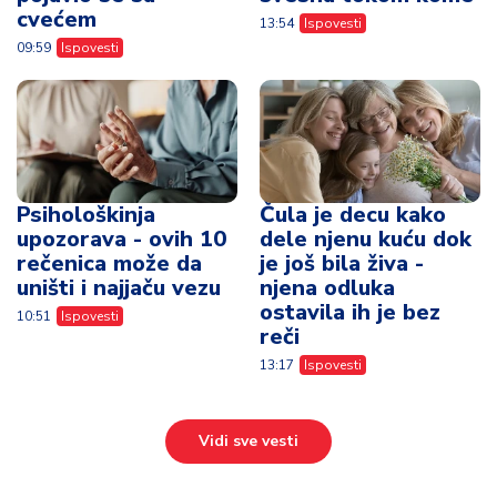
cvećem
13:54
Ispovesti
09:59
Ispovesti
Psihološkinja
Čula je decu kako
upozorava - ovih 10
dele njenu kuću dok
rečenica može da
je još bila živa -
uništi i najjaču vezu
njena odluka
ostavila ih je bez
10:51
Ispovesti
reči
13:17
Ispovesti
Vidi sve vesti