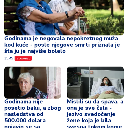
Godinama je negovala nepokretnog muža
kod kuće - posle njegove smrti priznala je
šta ju je najviše bolelo
15:45
Ispovesti
Godinama nije
Mislili su da spava, a
posetio baku, a zbog
ona je sve čula -
nasledstva od
jezivo svedočenje
500.000 dolara
žene koja je bila
pojavio se sa
svesna tokom kome