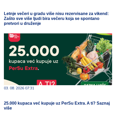
Letnje večeri u gradu više nisu rezervisane za vikend:
Zašto sve više ljudi bira večeru koja se spontano
pretvori u druženje
03. 08. 2026 07:31
25.000 kupaca već kupuje uz PerSu Extra. A ti? Saznaj
više