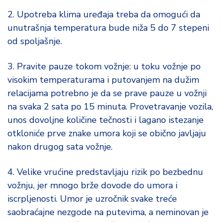
2. Upotreba klima uređaja treba da omogući da
unutrašnja temperatura bude niža 5 do 7 stepeni
od spoljašnje.
3. Pravite pauze tokom vožnje: u toku vožnje po
visokim temperaturama i putovanjem na dužim
relacijama potrebno je da se prave pauze u vožnji
na svaka 2 sata po 15 minuta. Provetravanje vozila,
unos dovoljne količine tečnosti i lagano istezanje
otkloniće prve znake umora koji se obično javljaju
nakon drugog sata vožnje.
4. Velike vrućine predstavljaju rizik po bezbednu
vožnju, jer mnogo brže dovode do umora i
iscrpljenosti. Umor je uzročnik svake treće
saobraćajne nezgode na putevima, a neminovan je