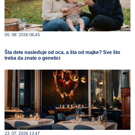
05. 08. 2026 06:45
Šta dete nasleđuje od oca, a šta od majke? Sve što
treba da znate o genetici
23. 07. 2026 12:47