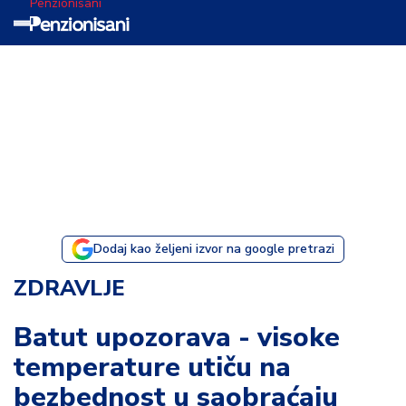
Penzionisani
T
e
m
a
d
a
n
a
Dodaj kao željeni izvor na google pretrazi
I
ZDRAVLJE
s
p
Batut upozorava - visoke
o
temperature utiču na
v
e
bezbednost u saobraćaju
s