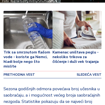
o
Foto: Kuznetsov Dmitriy/Shutterstock
v
i
n
a
Z
d
r
a
Trik sa smrznutom flašom
Kamenac uništava peglu -
v
vode - koriste ga Nemci,
nekoliko trikova za
lj
hladi bolje nego što
čišćenje i duži vek trajanja
e
mislite
PRETHODNA VEST
SLEDEĆA VEST
R
a
z
Sezona godišnjih odmora povećava broj učesnika u
o
saobraćaju, a i mogućnost većeg broja saobraćajnih
n
nezgoda. Statistike pokazuju da se najveći broj
o