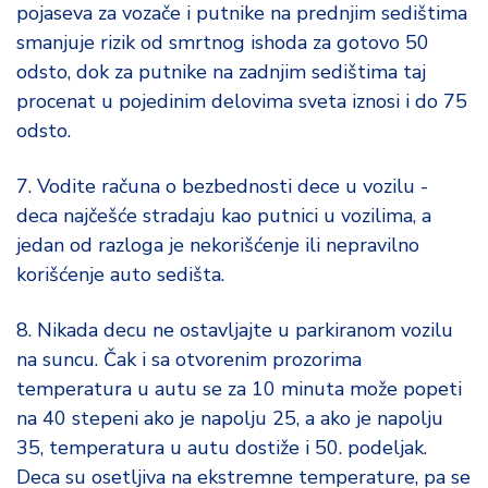
pojaseva za vozače i putnike na prednjim sedištima
smanjuje rizik od smrtnog ishoda za gotovo 50
odsto, dok za putnike na zadnjim sedištima taj
procenat u pojedinim delovima sveta iznosi i do 75
odsto.
7. Vodite računa o bezbednosti dece u vozilu -
deca najčešće stradaju kao putnici u vozilima, a
jedan od razloga je nekorišćenje ili nepravilno
korišćenje auto sedišta.
8. Nikada decu ne ostavljajte u parkiranom vozilu
na suncu. Čak i sa otvorenim prozorima
temperatura u autu se za 10 minuta može popeti
na 40 stepeni ako je napolju 25, a ako je napolju
35, temperatura u autu dostiže i 50. podeljak.
Deca su osetljiva na ekstremne temperature, pa se