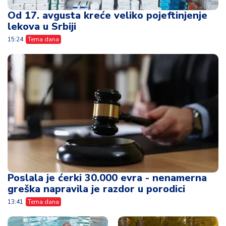
Od 17. avgusta kreće veliko pojeftinjenje
lekova u Srbiji
15:24
Tema dana
Poslala je ćerki 30.000 evra - nenamerna
greška napravila je razdor u porodici
13:41
Tema dana