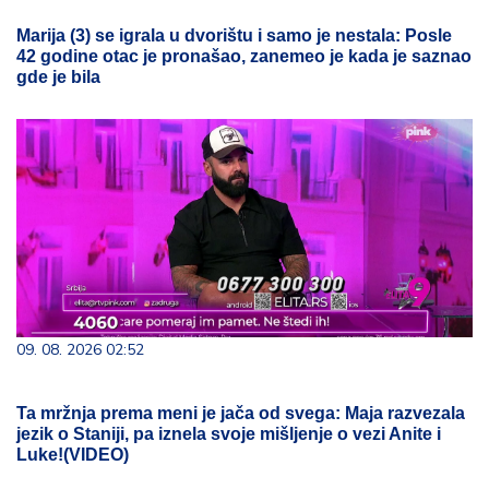
Marija (3) se igrala u dvorištu i samo je nestala: Posle
42 godine otac je pronašao, zanemeo je kada je saznao
gde je bila
09. 08. 2026 02:52
Ta mržnja prema meni je jača od svega: Maja razvezala
jezik o Staniji, pa iznela svoje mišljenje o vezi Anite i
Luke!(VIDEO)