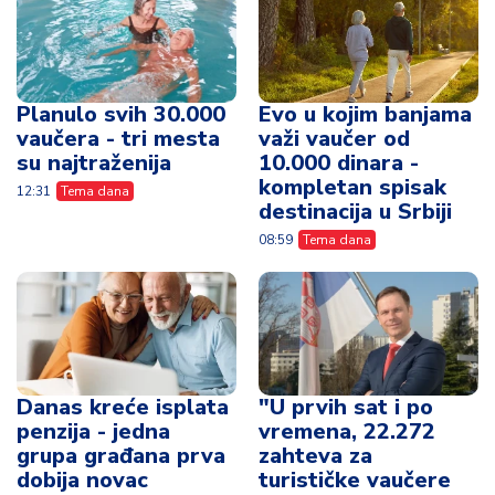
Planulo svih 30.000
Evo u kojim banjama
vaučera - tri mesta
važi vaučer od
su najtraženija
10.000 dinara -
kompletan spisak
12:31
Tema dana
destinacija u Srbiji
08:59
Tema dana
Danas kreće isplata
"U prvih sat i po
penzija - jedna
vremena, 22.272
grupa građana prva
zahteva za
dobija novac
turističke vaučere