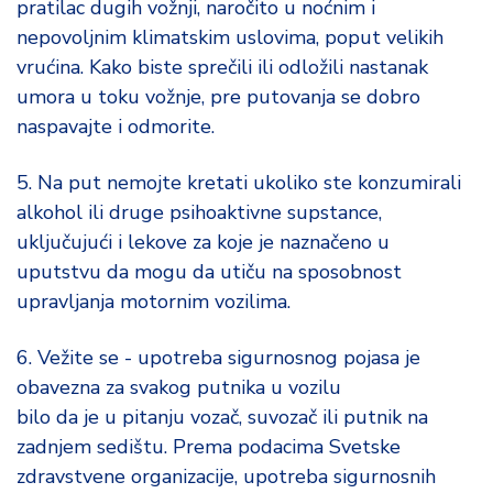
pratilac dugih vožnji, naročito u noćnim i
nepovoljnim klimatskim uslovima, poput velikih
vrućina. Kako biste sprečili ili odložili nastanak
umora u toku vožnje, pre putovanja se dobro
naspavajte i odmorite.
5. Na put nemojte kretati ukoliko ste konzumirali
alkohol ili druge psihoaktivne supstance,
uključujući i lekove za koje je naznačeno u
uputstvu da mogu da utiču na sposobnost
upravljanja motornim vozilima.
6. Vežite se - upotreba sigurnosnog pojasa je
obavezna za svakog putnika u vozilu
bilo da je u pitanju vozač, suvozač ili putnik na
zadnjem sedištu. Prema podacima Svetske
zdravstvene organizacije, upotreba sigurnosnih