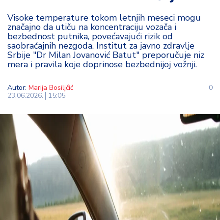
t
Visoke temperature tokom letnjih meseci mogu
i
značajno da utiču na koncentraciju vozača i
bezbednost putnika, povećavajući rizik od
M
saobraćajnih nezgoda. Institut za javno zdravlje
oj
Srbije "Dr Milan Jovanović Batut" preporučuje niz
mera i pravila koje doprinose bezbednijoj vožnji.
h
o
bi
Autor:
Marija Bosiljčić
0
23.06.2026.
15:05
M
oj
a
p
e
n
zij
a
K