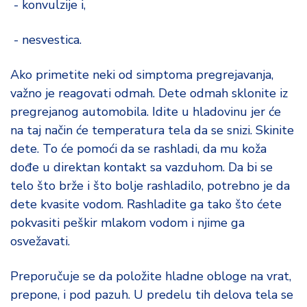
- konvulzije i,
- nesvestica.
Ako primetite neki od simptoma pregrejavanja,
važno je reagovati odmah. Dete odmah sklonite iz
pregrejanog automobila. Idite u hladovinu jer će
na taj način će temperatura tela da se snizi. Skinite
dete. To će pomoći da se rashladi, da mu koža
dođe u direktan kontakt sa vazduhom. Da bi se
telo što brže i što bolje rashladilo, potrebno je da
dete kvasite vodom. Rashladite ga tako što ćete
pokvasiti peškir mlakom vodom i njime ga
osvežavati.
Preporučuje se da položite hladne obloge na vrat,
prepone, i pod pazuh. U predelu tih delova tela se