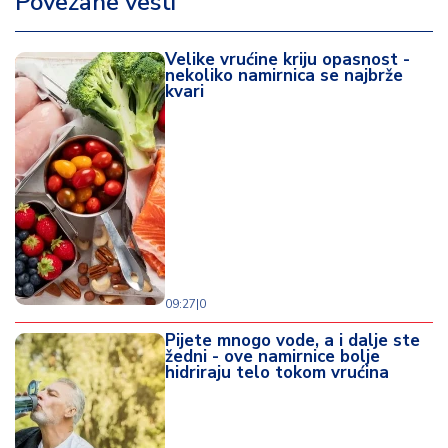
Povezane vesti
Velike vrućine kriju opasnost -
nekoliko namirnica se najbrže
kvari
09:27
|
0
Pijete mnogo vode, a i dalje ste
žedni - ove namirnice bolje
hidriraju telo tokom vrućina