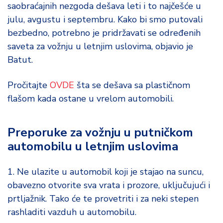
d
saobraćajnih nezgoda dešava leti i to najčešće u
a
julu, avgustu i septembru. Kako bi smo putovali
bezbedno, potrebno je pridržavati se određenih
saveta za vožnju u letnjim uslovima, objavio je
Batut.
Pročitajte
OVDE
šta se dešava sa plastičnom
flašom kada ostane u vrelom automobili.
Preporuke za vožnju u putničkom
automobilu u letnjim uslovima
1. Ne ulazite u automobil koji je stajao na suncu,
obavezno otvorite sva vrata i prozore, uključujući i
prtljažnik. Tako će te provetriti i za neki stepen
rashladiti vazduh u automobilu.