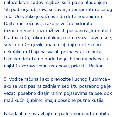
nalaze krvni sudovi najbliži koži, pa se hlađenjem
tih područja ubrzava snižavanje temperature celog
tela. Od velike je važnosti da dete nedehidrira.
Dajte mu tečnost, a ako je već dehidriralo
(uznemirenost, razdražljivost, pospanost, klonulost,
hladna koža, tokom plakanja nema suza, suve usne,
suv i obložen jezik, upale oči) dajte detetu po
nekoliko gutljaja na svakih petnaestak minuta.
Ukoliko detetu ne bude bolje, hitno ga odvesti u
najbližu zdravstvenu ustanovu, piše RT Balkan.
9. Vodite računa i ako prevozite kućnog ljubimca -
ako se vozi pas na zadnjem sedištu potrebno ga je
vezati posebno dizajniranim pojasevima za pse, dok
mali kućni ljubimci imaju posebne putne kutije.
Nikada ih ne ostavljajte u parkiranom automobilu