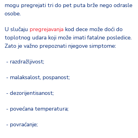
mogu pregrejati tri do pet puta brže nego odrasle
osobe.
U slučaju
pregrejavanja
kod dece može doći do
toplotnog udara koji može imati fatalne posledice.
Zato je važno prepoznati njegove simptome:
- razdražljivost;
- malaksalost, pospanost;
- dezorijentisanost;
- povećana temperatura;
- povraćanje;