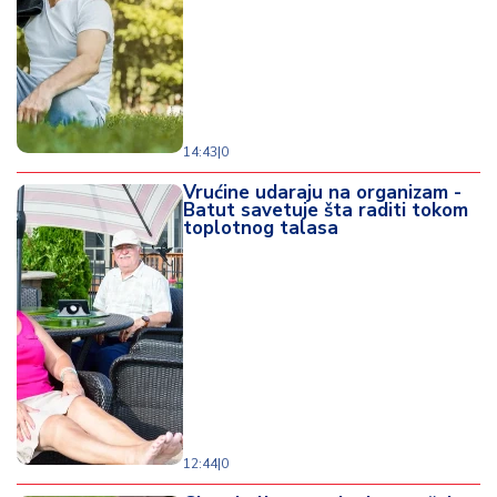
14:43
|
0
Vrućine udaraju na organizam -
Batut savetuje šta raditi tokom
toplotnog talasa
12:44
|
0