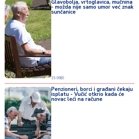
Glavobolja, vrtoglavica, mučnina
- možda nije samo umor već znak
sunčanice
15:09
|
0
Penzioneri, borci i građani čekaju
isplatu - Vučić otkrio kada će
novac leći na račune