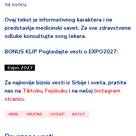
na suncu.
Ovaj tekst je informativnog karaktera i ne
predstavlja medicinski savet. Za sve zdravstvene
odluke konsultujte svog lekara.
BONUS KLIP Pogledajte vesti o EXPO2027:
Za najnovije biznis vesti iz Srbije i sveta, pratite
nas na
Tiktoku
,
Fejsbuku
i na našoj
Instagram
stranici
.
MERE
VRUĆINE
VOZAČI
BATUT