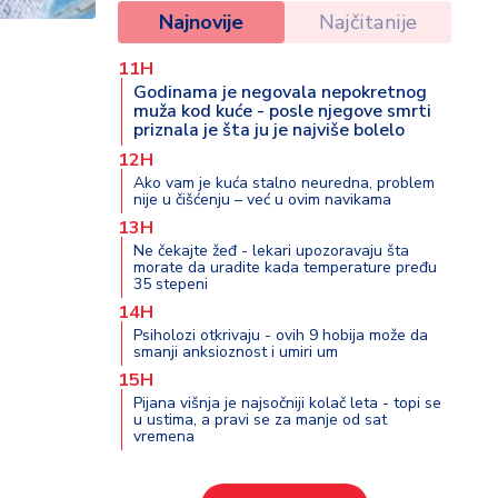
Najnovije
Najčitanije
11H
Godinama je negovala nepokretnog
muža kod kuće - posle njegove smrti
priznala je šta ju je najviše bolelo
12H
Ako vam je kuća stalno neuredna, problem
nije u čišćenju – već u ovim navikama
13H
Ne čekajte žeđ - lekari upozoravaju šta
morate da uradite kada temperature pređu
35 stepeni
14H
Psiholozi otkrivaju - ovih 9 hobija može da
smanji anksioznost i umiri um
15H
Pijana višnja je najsočniji kolač leta - topi se
u ustima, a pravi se za manje od sat
vremena