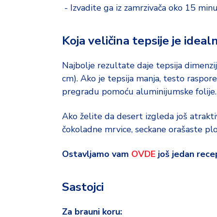
- Izvadite ga iz zamrzivača oko 15 minu
Koja veličina tepsije je ideal
Najbolje rezultate daje tepsija dimenzij
cm). Ako je tepsija manja, testo raspor
pregradu pomoću aluminijumske folije.
Ako želite da desert izgleda još atraktiv
čokoladne mrvice, seckane orašaste plo
Ostavljamo vam
OVDE
još jedan rece
Sastojci
Za brauni koru: