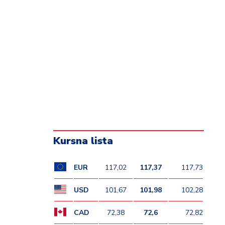
Kursna lista
EUR
117,02
117,37
117,73
USD
101,67
101,98
102,28
CAD
72,38
72,6
72,82