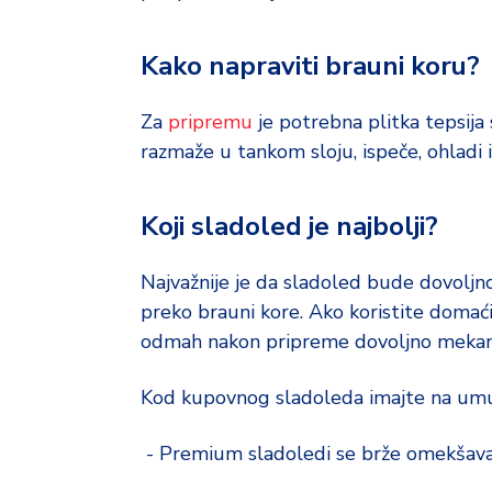
Kako napraviti brauni koru?
Za
pripremu
je potrebna plitka tepsija
razmaže u tankom sloju, ispeče, ohladi 
Koji sladoled je najbolji?
Najvažnije je da sladoled bude dovol
preko brauni kore. Ako koristite domać
odmah nakon pripreme dovoljno mekan
Kod kupovnog sladoleda imajte na um
- Premium sladoledi se brže omekšavaju