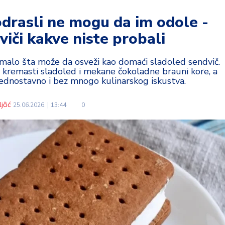
odrasli ne mogu da im odole -
iči kakve niste probali
alo šta može da osveži kao domaći sladoled sendvič.
a kremasti sladoled i mekane čokoladne brauni kore, a
jednostavno i bez mnogo kulinarskog iskustva.
jčić
25.06.2026.
13:44
0