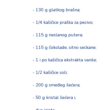
- 130 g glatkog brašna;
- 1/4 kašičice praška za pecivo;
- 115 g neslanog putera;
- 115 g čokolade, sitno seckane;
- 1 i po kašičica ekstrakta vanile;
- 1/2 kašičice soli;
- 200 g smeđeg šećera;
- 50 g kristal šećera i,