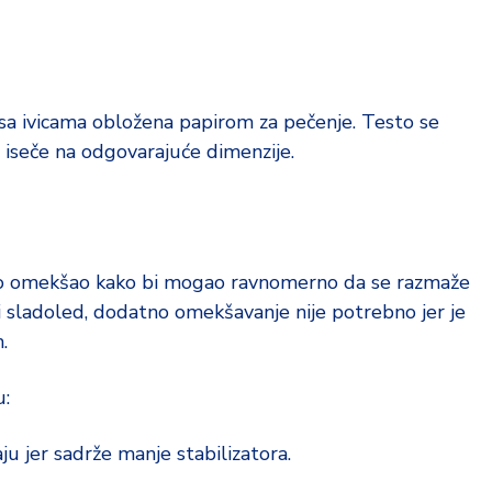
 sa ivicama obložena papirom za pečenje. Testo se
i iseče na odgovarajuće dimenzije.
jno omekšao kako bi mogao ravnomerno da se razmaže
i sladoled, dodatno omekšavanje nije potrebno jer je
.
u:
 jer sadrže manje stabilizatora.