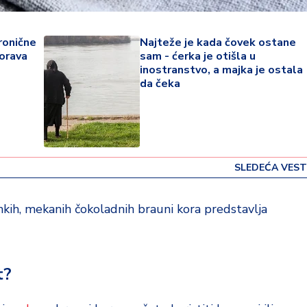
hronične
Najteže je kada čovek ostane
orava
sam - ćerka je otišla u
inostranstvo, a majka je ostala
da čeka
SLEDEĆA VEST
kih, mekanih čokoladnih brauni kora predstavlja
t?