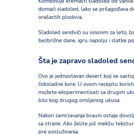
o
Kombinuje kremasti sladoled od vanile 
d
domaći sladoled, lako se prilagođava d
a
orašastih plodova.
Sladoled sendviči su sinonim za leto, ba
bezbrižne dane, igru napolju i slatke po
Šta je zapravo sladoled sen
Ovo je jednostavan desert koji se sas
čokoladne kore. U ovom receptu koriste 
možete eksperimentisati sa drugim uku
bilo kog drugog omiljenog ukusa.
Nakon zamrzavanja brauni ostaje dovoljn
sa strane. Ako želite još mekšu tekstu
pre posluživanja.