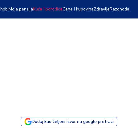
 hobi
Moja penzija
Kuća i porodica
Cene i kupovina
Zdravlje
Razonoda
Dodaj kao željeni izvor na google pretrazi