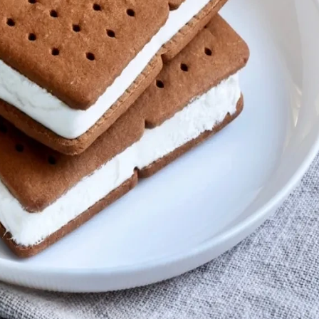
20 °
Lozni