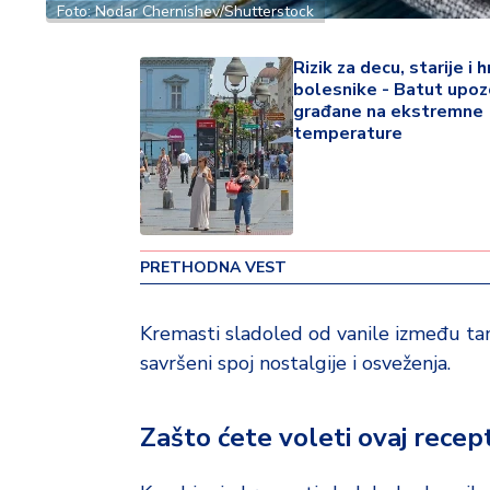
Foto: Nodar Chernishev/Shutterstock
o
v
i
Rizik za decu, starije i 
n
bolesnike - Batut upoz
građane na ekstremne
a
temperature
Z
d
r
a
v
PRETHODNA VEST
lj
e
Kremasti sladoled od vanile između tan
savršeni spoj nostalgije i osveženja.
R
a
z
Zašto ćete voleti ovaj recep
o
n