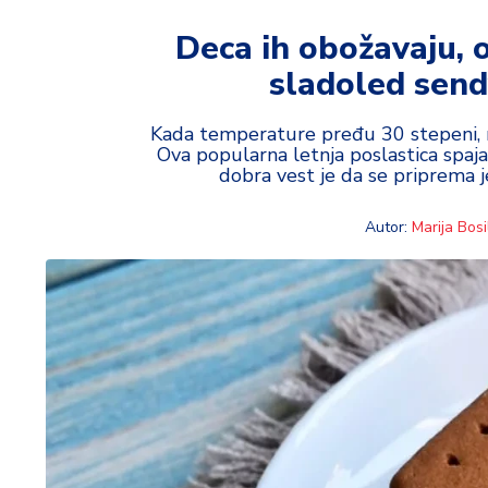
t
i
Deca ih obožavaju, 
sladoled sendv
M
oj
h
Kada temperature pređu 30 stepeni, m
Ova popularna letnja poslastica spaj
o
dobra vest je da se priprema 
bi
Autor:
Marija Bosil
M
oj
a
p
e
n
zij
a
K
u