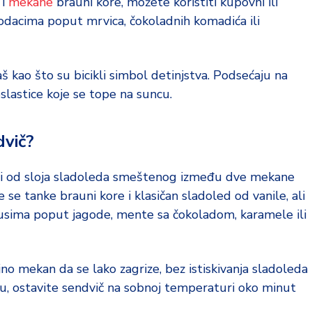
i
mekane
brauni kore, možete koristiti kupovni ili
odacima poput mrvica, čokoladnih komadića ili
š kao što su bicikli simbol detinjstva. Podsećaju na
slastice koje se tope na suncu.
dvič?
toji od sloja sladoleda smeštenog između dve mekane
se tanke brauni kore i klasičan sladoled od vanile, ali
sima poput jagode, mente sa čokoladom, karamele ili
o mekan da se lako zagrize, bez istiskivanja sladoleda
ru, ostavite sendvič na sobnoj temperaturi oko minut