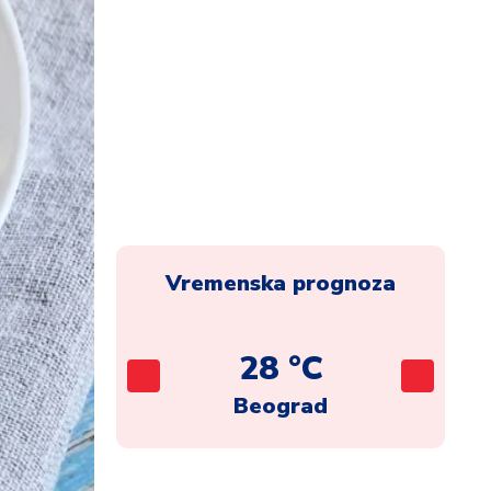
Vremenska prognoza
C
28 °C
ca
Beograd