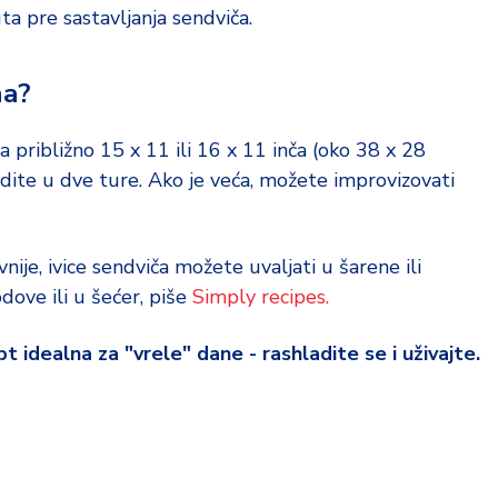
ta pre sastavljanja sendviča.
na?
a približno 15 x 11 ili 16 x 11 inča (oko 38 x 28
edite u dve ture. Ako je veća, možete improvizovati
nije, ivice sendviča možete uvaljati u šarene ili
dove ili u šećer, piše
Simply recipes.
pt idealna za "vrele" dane - rashladite se i uživajte.