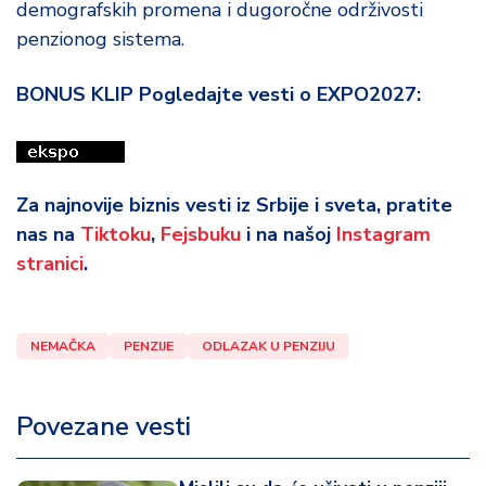
demografskih promena i dugoročne održivosti
penzionog sistema.
BONUS KLIP Pogledajte vesti o EXPO2027:
Za najnovije biznis vesti iz Srbije i sveta, pratite
nas na
Tiktoku
,
Fejsbuku
i na našoj
Instagram
stranici
.
NEMAČKA
PENZIJE
ODLAZAK U PENZIJU
Povezane vesti