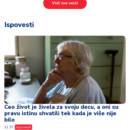
Vidi sve vesti
Ispovesti
Ceo život je živela za svoju decu, a oni su
pravu istinu shvatili tek kada je više nije
bilo
11:37
Ispovesti