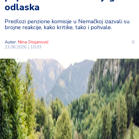
odlaska
t
i
Predlozi penzione komisije u Nemačkoj izazvali su
brojne reakcije, kako kritike, tako i pohvale.
M
oj
h
Autor:
Nina Stojanović
0
23.06.2026.
10:03
o
bi
M
oj
a
p
e
n
zij
a
K