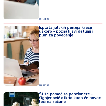
08:31
|
0
Isplata julskih penzija kreće
uskoro - poznati svi datumi i
plan za povećanje
09:00
|
0
Stiže pomoć za penzionere -
Ognjenović otkrio kada će novac
leći na račune