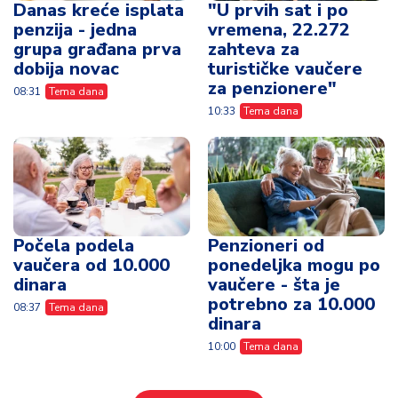
Danas kreće isplata
"U prvih sat i po
penzija - jedna
vremena, 22.272
grupa građana prva
zahteva za
dobija novac
turističke vaučere
za penzionere"
08:31
Tema dana
10:33
Tema dana
Počela podela
Penzioneri od
vaučera od 10.000
ponedeljka mogu po
dinara
vaučere - šta je
potrebno za 10.000
08:37
Tema dana
dinara
10:00
Tema dana