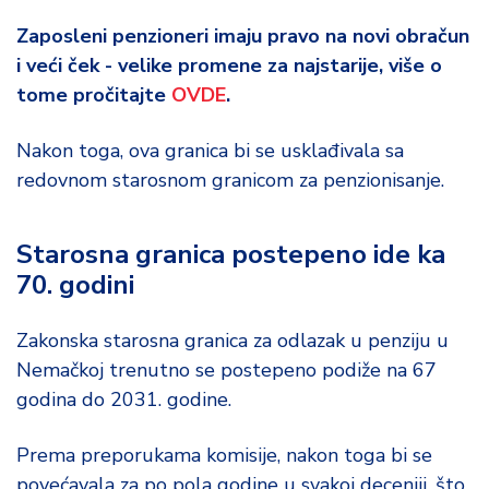
Zaposleni penzioneri imaju pravo na novi obračun
i veći ček - velike promene za najstarije, više o
tome pročitajte
OVDE
.
Nakon toga, ova granica bi se usklađivala sa
redovnom starosnom granicom za penzionisanje.
Starosna granica postepeno ide ka
70. godini
Zakonska starosna granica za odlazak u penziju u
Nemačkoj trenutno se postepeno podiže na 67
godina do 2031. godine.
Prema preporukama komisije, nakon toga bi se
povećavala za po pola godine u svakoj deceniji, što