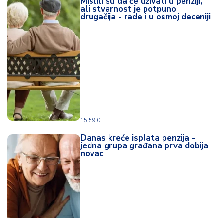
Mislili su da će uživati u penziji,
ali stvarnost je potpuno
drugačija - rade i u osmoj deceniji
15:59
|
0
Danas kreće isplata penzija -
jedna grupa građana prva dobija
novac