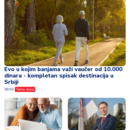
Evo u kojim banjama važi vaučer od 10.000
dinara - kompletan spisak destinacija u
Srbiji
08:59
Tema dana