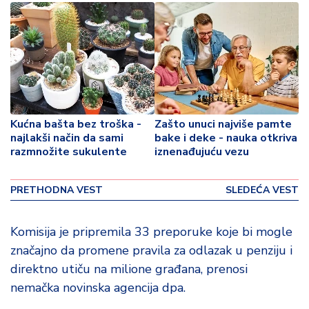
o
v
i
n
a
Z
d
Kućna bašta bez troška -
Zašto unuci najviše pamte
r
najlakši način da sami
bake i deke - nauka otkriva
a
razmnožite sukulente
iznenađujuću vezu
v
lj
e
PRETHODNA VEST
SLEDEĆA VEST
R
Komisija je pripremila 33 preporuke koje bi mogle
a
značajno da promene pravila za odlazak u penziju i
z
direktno utiču na milione građana, prenosi
o
n
nemačka novinska agencija dpa.
o