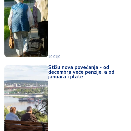
10:01
|
0
Stižu nova povećanja - od
decembra veće penzije, a od
januara i plate