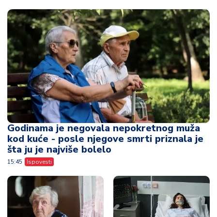
Godinama je negovala nepokretnog muža
kod kuće - posle njegove smrti priznala je
šta ju je najviše bolelo
15:45
Ispovesti