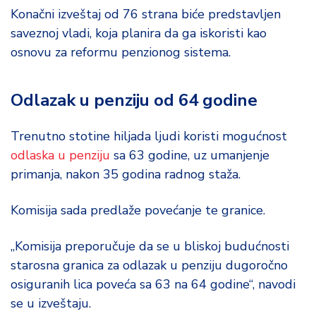
d
Konačni izveštaj od 76 strana biće predstavljen
a
saveznoj vladi, koja planira da ga iskoristi kao
osnovu za reformu penzionog sistema.
Odlazak u penziju od 64 godine
Trenutno stotine hiljada ljudi koristi mogućnost
odlaska u penziju
sa 63 godine, uz umanjenje
primanja, nakon 35 godina radnog staža.
Komisija sada predlaže povećanje te granice.
„Komisija preporučuje da se u bliskoj budućnosti
starosna granica za odlazak u penziju dugoročno
osiguranih lica poveća sa 63 na 64 godine“, navodi
se u izveštaju.