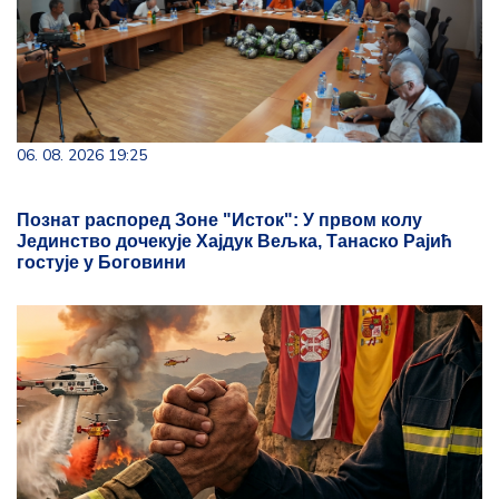
06. 08. 2026 19:25
Познат распоред Зоне "Исток": У првом колу
Јединство дочекује Хајдук Вељка, Танаско Рајић
гостује у Боговини