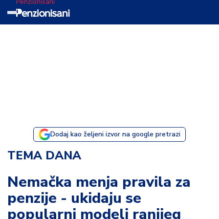
Penzionisani
T
e
m
a
d
a
n
a
Dodaj kao željeni izvor na google pretrazi
I
TEMA DANA
s
p
Nemačka menja pravila za
o
penzije - ukidaju se
v
e
popularni modeli ranijeg
s