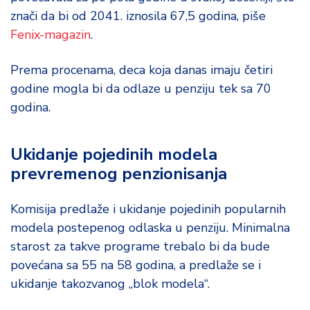
znači da bi od 2041. iznosila 67,5 godina, piše
Fenix-magazin
.
Prema procenama, deca koja danas imaju četiri
godine mogla bi da odlaze u penziju tek sa 70
godina.
Ukidanje pojedinih modela
prevremenog penzionisanja
Komisija predlaže i ukidanje pojedinih popularnih
modela postepenog odlaska u penziju. Minimalna
starost za takve programe trebalo bi da bude
povećana sa 55 na 58 godina, a predlaže se i
ukidanje takozvanog „blok modela“.