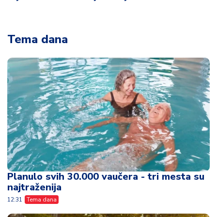
Tema dana
Planulo svih 30.000 vaučera - tri mesta su
najtraženija
12:31
Tema dana