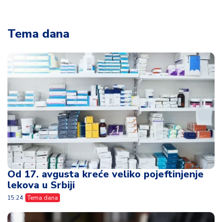
Tema dana
Od 17. avgusta kreće veliko pojeftinjenje
lekova u Srbiji
15:24
Tema dana