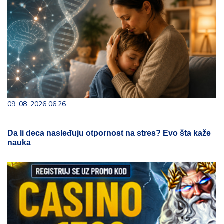
09. 08. 2026 06:26
Da li deca nasleđuju otpornost na stres? Evo šta kaže
nauka