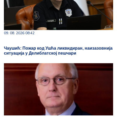
09. 08. 2026 08:42
Чаушић: Пожар код Ушћа ликвидиран, наизазовнија
ситуација у Делиблатској пешчари