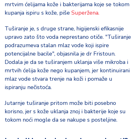
mrtvim ćelijama kože i bakterijama koje se tokom
kupanja ispiru s kože, piše
Superžena.
Tuširanje je, s druge strane, higijenski efikasnije
upravo zato što voda neprestano otiče. "Tuširanje
podrazumeva stalan mlaz vode koji ispire
potencijalne bacile", objasnila je dr Fristoun.
Dodala je da se tuširanjem uklanja više mikroba i
mrtvih ćelija kože nego kupanjem, jer kontinuirani
mlaz vode stvara trenje na koži i pomaže u
ispiranju nečistoća.
Jutarnje tuširanje pritom može biti posebno
korisno, jer s kože uklanja znoj i bakterije koje su
tokom noći mogle da se nakupe s posteljine.