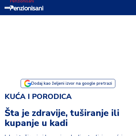
Penzionisani
T
e
m
a
d
a
n
a
Dodaj kao željeni izvor na google pretrazi
I
KUĆA I PORODICA
s
p
Šta je zdravije, tuširanje ili
o
kupanje u kadi
v
e
s