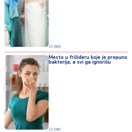
15:06
|
0
Mesto u frižideru koje je prepuno
bakterija, a svi ga ignorišu
12:04
|
0