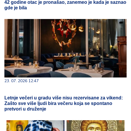
42 godine otac je pronašao, zanemeo je kada je saznao
gde je bila
23. 07. 2026 12:47
Letnje večeri u gradu više nisu rezervisane za vikend:
Zašto sve više ljudi bira večeru koja se spontano
pretvori u druženje