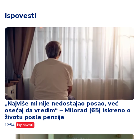
Ispovesti
„Najviše mi nije nedostajao posao, već
osećaj da vredim“ – Milorad (65) iskreno o
životu posle penzije
12:54
Ispovesti