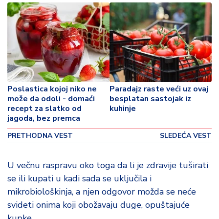
p
o
v
i
n
a
Z
Poslastica kojoj niko ne
Paradajz raste veći uz ovaj
d
može da odoli - domaći
besplatan sastojak iz
r
recept za slatko od
kuhinje
a
jagoda, bez premca
v
lj
PRETHODNA VEST
SLEDEĆA VEST
e
U večnu raspravu oko toga da li je zdravije tuširati
R
se ili kupati u kadi sada se uključila i
a
mikrobiološkinja, a njen odgovor možda se neće
z
o
svideti onima koji obožavaju duge, opuštajuće
n
kupke.