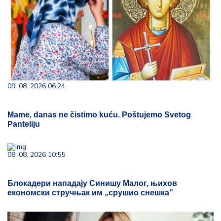
09. 08. 2026 06:24
Mame, danas ne čistimo kuću. Poštujemo Svetog
Panteliju
08. 08. 2026 10:55
Блокадери нападају Синишу Малог, њихов
економски стручњак им „срушио снешка”