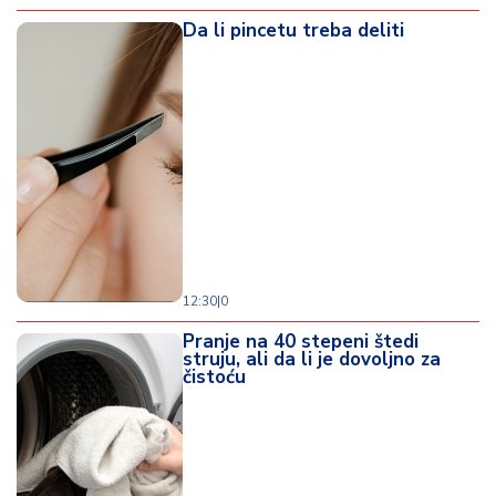
Da li pincetu treba deliti
12:30
|
0
Pranje na 40 stepeni štedi
struju, ali da li je dovoljno za
čistoću