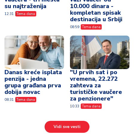
su najtraženija
10.000 dinara -
kompletan spisak
12:31
Tema dana
destinacija u Srbiji
08:59
Tema dana
Danas kreće isplata
"U prvih sat i po
penzija - jedna
vremena, 22.272
grupa građana prva
zahteva za
dobija novac
turističke vaučere
za penzionere"
08:31
Tema dana
10:33
Tema dana
Vidi sve vesti