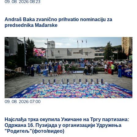
09. 08. 2026 08:23
Andraš Baka zvanično prihvatio nominaciju za
predsednika Mađarske
09. 08. 2026 07:00
Најслађа трка окупила Ужичане на Тргу партизана:
Одржана 16. Пузијада у организацији Удружења
"Родитељ"(фото/видео)