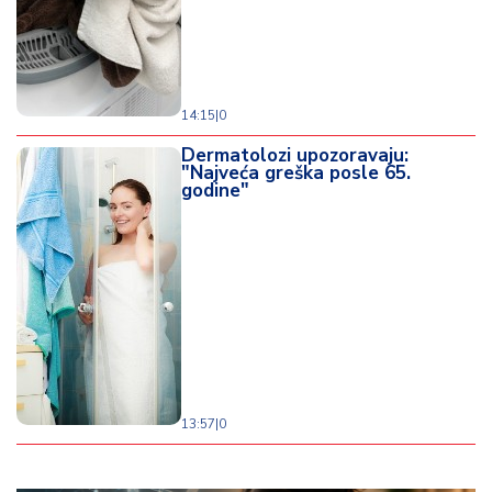
14:15
|
0
Dermatolozi upozoravaju:
"Najveća greška posle 65.
godine"
13:57
|
0