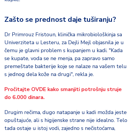
o
d
a
Zašto se prednost daje tuširanju?
Dr Primrouz Fristoun, klinička mikrobiološkinja sa
Univerziteta u Lesteru, za Dejli Mejl objasnila je u
čemu je glavni problem s kupanjem u kadi. "Kada
se kupate, voda se ne menja, pa zapravo samo
premeštate bakterije koje se nalaze na vašem telu
s jednog dela kože na drugi", rekla je.
Pročitajte OVDE kako smanjiti potrošnju struje
do 6.000 dinara.
Drugim rečima, dugo natapanje u kadi možda jeste
opuštajuće, ali s higijenske strane nije idealno. Telo
tada ostaje u istoj vodi, zajedno s nečistoćama,