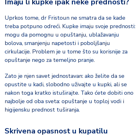
Imaju li kupke ipak neke prednosti?
Uprkos tome, dr Fristoun ne smatra da se kade
treba potpuno odreći. Kupke imaju svoje prednosti:
mogu da pomognu u opuštanju, ublažavanju
bolova, smanjenju napetosti i poboljšanju
cirkulacije. Problem je u tome što su korisnije za
opuštanje nego za temeljno pranje.
Zato je njen savet jednostavan: ako želite da se
opustite u kadi, slobodno uživajte u kupki, ali se
nakon toga kratko istuširajte. Tako ćete dobiti ono
najbolje od oba sveta: opuštanje u toploj vodi i
higijensku prednost tuširanja.
Skrivena opasnost u kupatilu