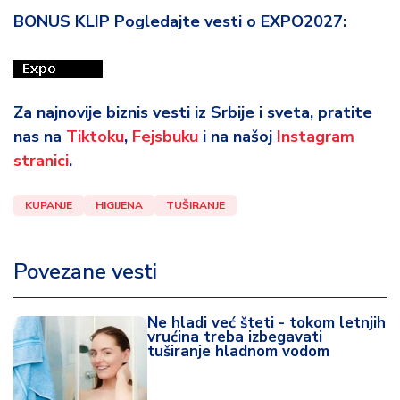
BONUS KLIP Pogledajte vesti o EXPO2027:
Za najnovije biznis vesti iz Srbije i sveta, pratite
nas na
Tiktoku
,
Fejsbuku
i na našoj
Instagram
stranici
.
KUPANJE
HIGIJENA
TUŠIRANJE
Povezane vesti
Ne hladi već šteti - tokom letnjih
vrućina treba izbegavati
tuširanje hladnom vodom