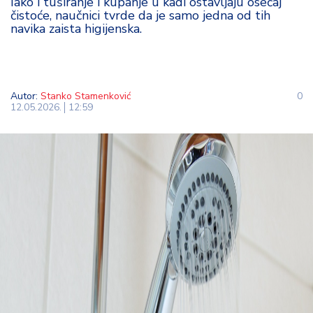
Iako i tuširanje i kupanje u kadi ostavljaju osećaj
t
čistoće, naučnici tvrde da je samo jedna od tih
i
navika zaista higijenska.
M
oj
h
Autor:
Stanko Stamenković
0
o
12.05.2026.
12:59
bi
M
oj
a
p
e
n
zij
a
K