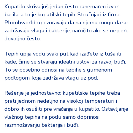
Kupatilo skriva još jedan često zanemaren izvor
bacila, a to je kupatilski tepih. Stručnjaci iz firme
Plumbworld upozoravaju da na njemu mogu da se
zadržavaju vlaga i bakterije, naročito ako se ne pere
dovoljno često.
Tepih upija vodu svaki put kad izađete iz tuša ili
kade, čime se stvaraju idealni uslovi za razvoj buđi.
To se posebno odnosi na tepihe s gumenom
podlogom, koja zadržava vlagu uz pod.
Rešenje je jednostavno: kupatilske tepihe treba
prati jednom nedeljno na visokoj temperaturi i
dobro ih osušiti pre vraćanja u kupatilo. Ostavljanje
vlažnog tepiha na podu samo doprinosi
razmnožavanju bakterija i buđi.