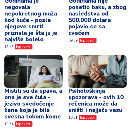
Godinama je
Godinama nije
negovala
posetio baku, a zbog
nepokretnog muža
nasledstva od
kod kuće - posle
500.000 dolara
njegove smrti
pojavio se sa
priznala je šta ju je
cvećem
najviše bolelo
09:59
Ispovesti
15:45
Ispovesti
Mislili su da spava, a
Psihološkinja
ona je sve čula -
upozorava - ovih 10
jezivo svedočenje
rečenica može da
žene koja je bila
uništi i najjaču vezu
svesna tokom kome
10:51
Ispovesti
13:54
Ispovesti