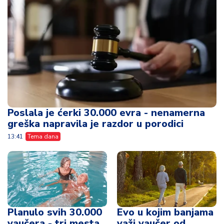
Poslala je ćerki 30.000 evra - nenamerna
greška napravila je razdor u porodici
13:41
Tema dana
Planulo svih 30.000
Evo u kojim banjama
vaučera - tri mesta
važi vaučer od