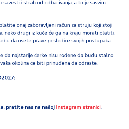
 savesti i strah od odbacivanja, a to je sasvim
atite onaj zaboravljeni račun za struju koji stoji
, neko drugi iz kuće će ga na kraju morati platiti.
ebe da osete prave posledice svojih postupaka.
e da najstarije ćerke nisu rođene da budu stalno
vaša okolina će biti prinuđena da odraste.
O2027:
eta, pratite nas na našoj
Instagram stranici
.