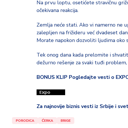
Na prvu loptu, osetićete stravičnu grižu
očekivana reakcija.
Zemlja neće stati. Ako vi namerno ne upl
zalepljen na frižideru već dvadeset dana
Morate napokon dozvoliti ljudima oko s
Tek onog dana kada prelomite i shvatit
dežurno rešenje za svaki tuđi problem, 
BONUS KLIP Pogledajte vesti o EXP
Za najnovije biznis vesti iz Srbije i sv
PORODICA
ĆERKA
BRIGE