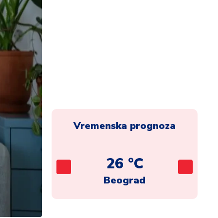
Vremenska prognoza
C
26 °C
ca
Beograd