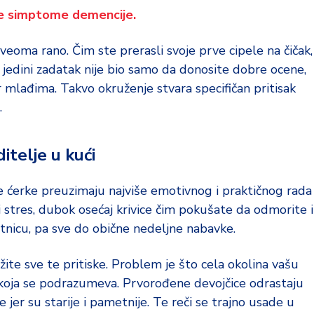
ne simptome demencije.
veoma rano. Čim ste prerasli svoje prve cipele na čičak,
aš jedini zadatak nije bio samo da donosite dobre ocene,
 mlađima. Takvo okruženje stvara specifičan pritisak
.
telje u kući
je ćerke preuzimaju najviše emotivnog i praktičnog rada
iti stres, dubok osećaj krivice čim pokušate da odmorite i
tnicu, pa sve do obične nedeljne nabavke.
žite sve te pritiske. Problem je što cela okolina vašu
koja se podrazumeva. Prvorođene devojčice odrastaju
jer su starije i pametnije. Te reči se trajno usade u