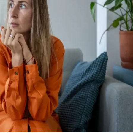
22 °
Lozni