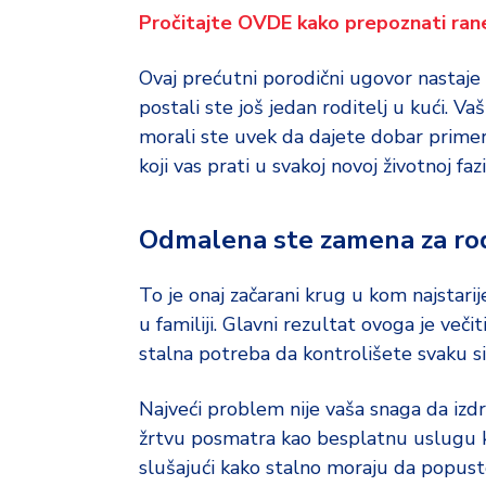
d
Pročitajte OVDE kako prepoznati ra
a
Ovaj prećutni porodični ugovor nastaje 
postali ste još jedan roditelj u kući. V
morali ste uvek da dajete dobar primer
koji vas prati u svakoj novoj životnoj fazi
Odmalena ste zamena za rodi
To je onaj začarani krug u kom najstari
u familiji. Glavni rezultat ovoga je več
stalna potreba da kontrolišete svaku si
Najveći problem nije vaša snaga da izdr
žrtvu posmatra kao besplatnu uslugu 
slušajući kako stalno moraju da popuste 