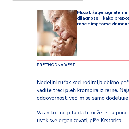
v
i
Mozak šalje signale m
n
dijagnoze - kako prepo
a
rane simptome demenc
Z
d
r
a
v
PRETHODNA VEST
lj
e
Nedeljni ručak kod roditelja obično poč
vadite treći pleh krompira iz rerne. Naj
R
a
odgovornost, već im se samo dodeljuje
z
o
Vas niko i ne pita da li možete da pon
n
uvek sve organizovati, piše Krstarica.
o