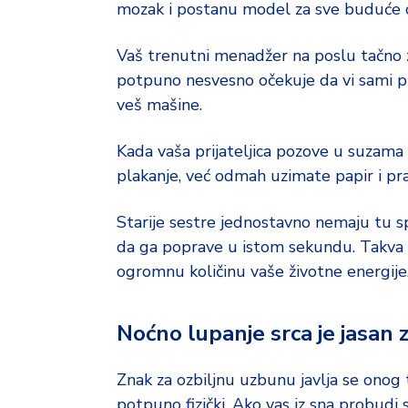
mozak i postanu model za sve buduće 
Vaš trenutni menadžer na poslu tačno zn
potpuno nesvesno očekuje da vi sami p
veš mašine.
Kada vaša prijateljica pozove u suzama
plakanje, već odmah uzimate papir i pra
Starije sestre jednostavno nemaju tu 
da ga poprave u istom sekundu. Takva s
ogromnu količinu vaše životne energije
Noćno lupanje srca je jasan
Znak za ozbiljnu uzbunu javlja se onog
potpuno fizički. Ako vas iz sna probudi 