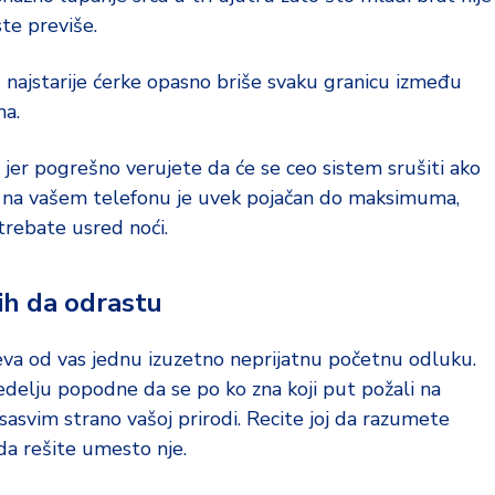
te previše.
u najstarije ćerke opasno briše svaku granicu između
ma.
a jer pogrešno verujete da će se ceo sistem srušiti ako
k na vašem telefonu je uvek pojačan do maksimuma,
trebate usred noći.
 ih da odrastu
eva od vas jednu izuzetno neprijatnu početnu odluku.
delju popodne da se po ko zna koji put požali na
sasvim strano vašoj prirodi. Recite joj da razumete
 da rešite umesto nje.