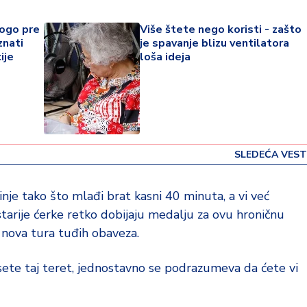
nogo pre
Više štete nego koristi - zašto
znati
je spavanje blizu ventilatora
ije
loša ideja
SLEDEĆA VEST
inje tako što mlađi brat kasni 40 minuta, a vi već
starije ćerke retko dobijaju medalju za ovu hroničnu
 nova tura tuđih obaveza.
esete taj teret, jednostavno se podrazumeva da ćete vi