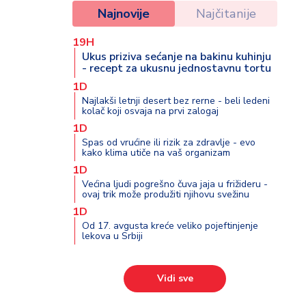
Najnovije
Najčitanije
19H
Ukus priziva sećanje na bakinu kuhinju
- recept za ukusnu jednostavnu tortu
1D
Najlakši letnji desert bez rerne - beli ledeni
kolač koji osvaja na prvi zalogaj
1D
Spas od vrućine ili rizik za zdravlje - evo
kako klima utiče na vaš organizam
1D
Većina ljudi pogrešno čuva jaja u frižideru -
ovaj trik može produžiti njihovu svežinu
1D
Od 17. avgusta kreće veliko pojeftinjenje
lekova u Srbiji
Vidi sve