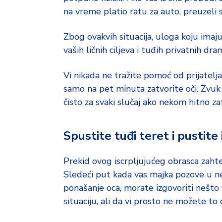
na vreme platio ratu za auto, preuzeli s
Zbog ovakvih situacija, uloga koju imaj
vaših ličnih ciljeva i tuđih privatnih dra
Vi nikada ne tražite pomoć od prijatelj
samo na pet minuta zatvorite oči. Zvu
čisto za svaki slučaj ako nekom hitno za
Spustite tuđi teret i pustite
Prekid ovog iscrpljujućeg obrasca zaht
Sledeći put kada vas majka pozove u ne
ponašanje oca, morate izgovoriti nešto 
situaciju, ali da vi prosto ne možete to