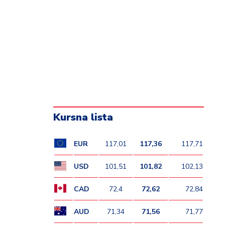
Kursna lista
EUR
117,01
117,36
117,71
USD
101,51
101,82
102,13
CAD
72,4
72,62
72,84
AUD
71,34
71,56
71,77