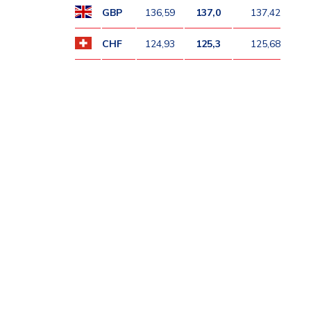
GBP
136,59
137,0
137,42
CHF
124,93
125,3
125,68