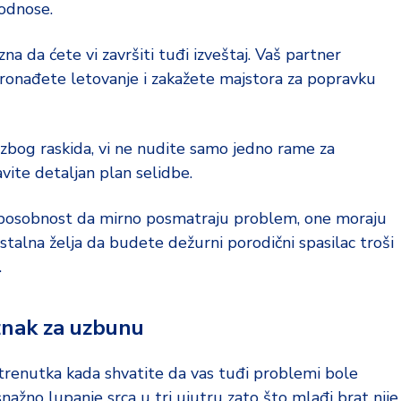
odnose.
a da ćete vi završiti tuđi izveštaj. Vaš partner
ronađete letovanje i zakažete majstora za popravku
 zbog raskida, vi ne nudite samo jedno rame za
vite detaljan plan selidbe.
sposobnost da mirno posmatraju problem, one moraju
talna želja da budete dežurni porodični spasilac troši
.
 znak za uzbunu
 trenutka kada shvatite da vas tuđi problemi bole
snažno lupanje srca u tri ujutru zato što mlađi brat nije