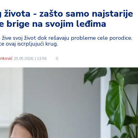
g života - zašto samo najstarije
e brige na svojim leđima
a žive svoj život dok rešavaju probleme cele porodice.
te ovaj iscrpljujući krug.
nković
25.05.2026.
13:56
0