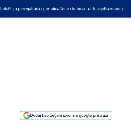
 hobi
Moja penzija
Kuća i porodica
Cene i kupovina
Zdravlje
Razonoda
Dodaj kao željeni izvor na google pretrazi