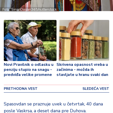
o
v
Foto: SinanDogan34/Shutterstock
i
n
a
Z
d
r
a
v
lj
Novi Pravilnik o odlasku u
Skrivena opasnost vreba u
e
penziju stupio na snagu -
začinima - možda ih
predviđa velike promene
stavljate u hranu svaki dan
R
a
PRETHODNA VEST
SLEDEĆA VEST
z
o
Spasovdan se praznuje uvek u četvrtak, 40 dana
n
o
posle Vaskrsa, a deset dana pre Duhova.