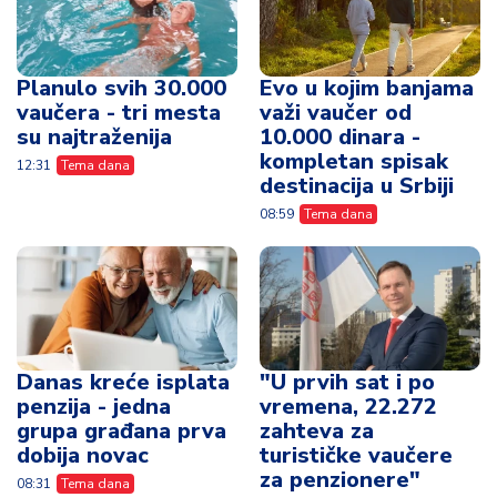
Planulo svih 30.000
Evo u kojim banjama
vaučera - tri mesta
važi vaučer od
su najtraženija
10.000 dinara -
kompletan spisak
12:31
Tema dana
destinacija u Srbiji
08:59
Tema dana
Danas kreće isplata
"U prvih sat i po
penzija - jedna
vremena, 22.272
grupa građana prva
zahteva za
dobija novac
turističke vaučere
za penzionere"
08:31
Tema dana