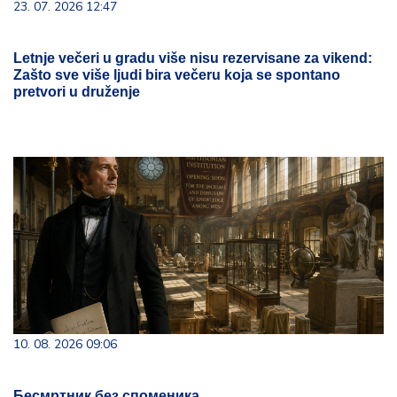
23. 07. 2026 12:47
Letnje večeri u gradu više nisu rezervisane za vikend:
Zašto sve više ljudi bira večeru koja se spontano
pretvori u druženje
10. 08. 2026 09:06
Бесмртник без споменика