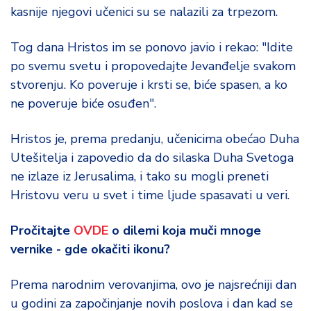
kasnije njegovi učenici su se nalazili za trpezom.
Tog dana Hristos im se ponovo javio i rekao: "Idite
po svemu svetu i propovedajte Jevanđelje svakom
stvorenju. Ko poveruje i krsti se, biće spasen, a ko
ne poveruje biće osuđen".
Hristos je, prema predanju, učenicima obećao Duha
Utešitelja i zapovedio da do silaska Duha Svetoga
ne izlaze iz Jerusalima, i tako su mogli preneti
Hristovu veru u svet i time ljude spasavati u veri.
Pročitajte
OVDE
o dilemi koja muči mnoge
vernike - gde okačiti ikonu?
Prema narodnim verovanjima, ovo je najsrećniji dan
u godini za započinjanje novih poslova i dan kad se