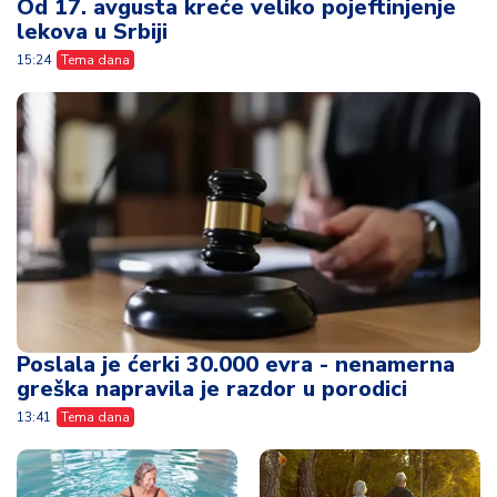
Od 17. avgusta kreće veliko pojeftinjenje
lekova u Srbiji
15:24
Tema dana
Poslala je ćerki 30.000 evra - nenamerna
greška napravila je razdor u porodici
13:41
Tema dana