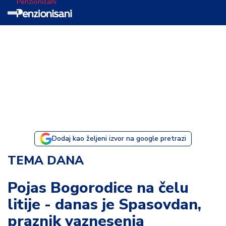
Penzionisani
T
e
m
a
d
a
n
a
Dodaj kao željeni izvor na google pretrazi
I
TEMA DANA
s
p
Pojas Bogorodice na čelu
o
litije - danas je Spasovdan,
v
e
praznik vaznesenja
s