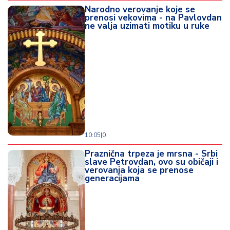
Narodno verovanje koje se
prenosi vekovima - na Pavlovdan
ne valja uzimati motiku u ruke
10:05
|
0
Praznična trpeza je mrsna - Srbi
slave Petrovdan, ovo su običaji i
verovanja koja se prenose
generacijama