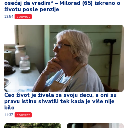
osećaj da vredim“ – Milorad (65) iskreno o
životu posle penzije
12:54
Ispovesti
Ceo život je živela za svoju decu, a oni su
pravu istinu shvatili tek kada je više nije
bilo
11:37
Ispovesti