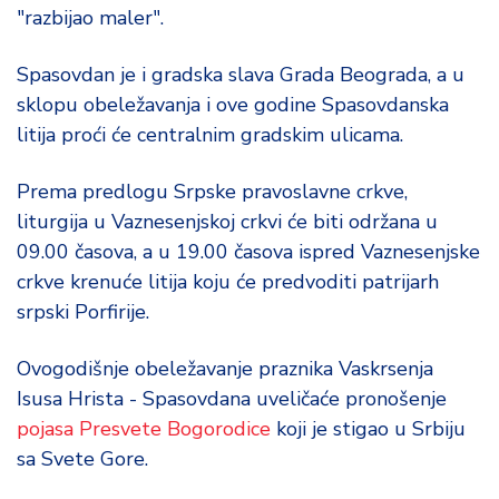
"razbijao maler".
Spasovdan je i gradska slava Grada Beograda, a u
sklopu obeležavanja i ove godine Spasovdanska
litija proći će centralnim gradskim ulicama.
Prema predlogu Srpske pravoslavne crkve,
liturgija u Vaznesenjskoj crkvi će biti održana u
09.00 časova, a u 19.00 časova ispred Vaznesenjske
crkve krenuće litija koju će predvoditi patrijarh
srpski Porfirije.
Ovogodišnje obeležavanje praznika Vaskrsenja
Isusa Hrista - Spasovdana uveličaće pronošenje
pojasa Presvete Bogorodice
koji je stigao u Srbiju
sa Svete Gore.