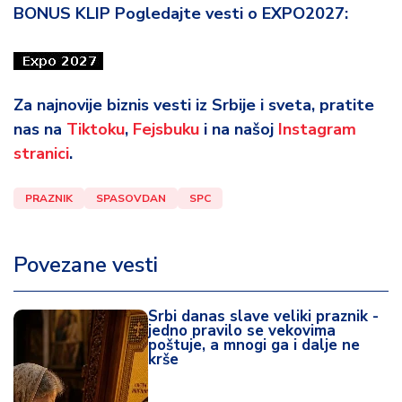
BONUS KLIP Pogledajte vesti o EXPO2027:
Za najnovije biznis vesti iz Srbije i sveta, pratite
nas na
Tiktoku
,
Fejsbuku
i na našoj
Instagram
stranici
.
PRAZNIK
SPASOVDAN
SPC
Povezane vesti
Srbi danas slave veliki praznik -
jedno pravilo se vekovima
poštuje, a mnogi ga i dalje ne
krše