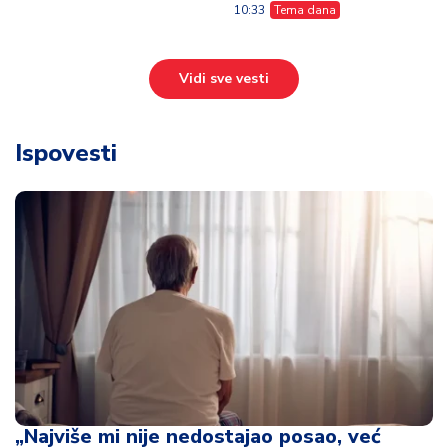
10:33
Tema dana
Vidi sve vesti
Ispovesti
„Najviše mi nije nedostajao posao, već