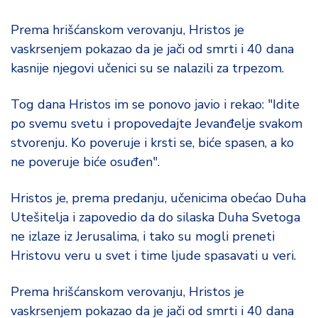
d
a
Prema hrišćanskom verovanju, Hristos je
vaskrsenjem pokazao da je jači od smrti i 40 dana
kasnije njegovi učenici su se nalazili za trpezom.
Tog dana Hristos im se ponovo javio i rekao: "Idite
po svemu svetu i propovedajte Jevanđelje svakom
stvorenju. Ko poveruje i krsti se, biće spasen, a ko
ne poveruje biće osuđen".
Hristos je, prema predanju, učenicima obećao Duha
Utešitelja i zapovedio da do silaska Duha Svetoga
ne izlaze iz Jerusalima, i tako su mogli preneti
Hristovu veru u svet i time ljude spasavati u veri.
Prema hrišćanskom verovanju, Hristos je
vaskrsenjem pokazao da je jači od smrti i 40 dana