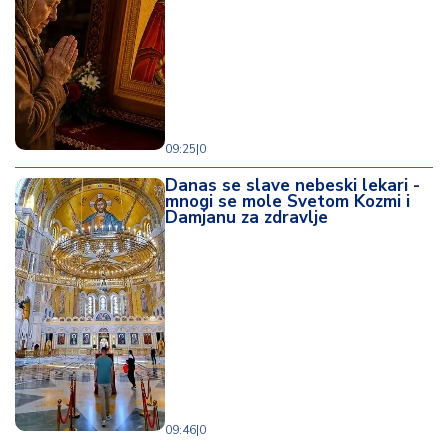
09:25
|
0
Danas se slave nebeski lekari -
mnogi se mole Svetom Kozmi i
Damjanu za zdravlje
09:46
|
0