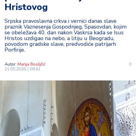
Hristovog
t
i
Srpska pravoslavna crkva i vernici danas slave
praznik Vaznesenja Gospodnjeg, Spasovdan, kojim
M
se obeležava 40. dan nakon Vaskrsa kada se Isus
oj
Hristos uzdigao na nebo, a litiju u Beogradu,
h
povodom gradske slave, predvodiće patrijarh
o
Porfirije.
bi
Autor:
Marija Bosiljčić
0
M
21.05.2026.
09:41
oj
a
p
e
n
zij
a
K