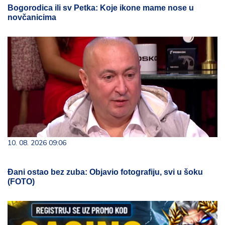
Bogorodica ili sv Petka: Koje ikone mame nose u
novčanicima
10. 08. 2026 09:06
Đani ostao bez zuba: Objavio fotografiju, svi u šoku
(FOTO)