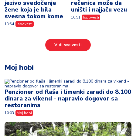
jezivo svedočenje
rečenica može da
žene koja je bila
uništi i najjaču vezu
svesna tokom kome
10:51
Ispovesti
13:54
Ispovesti
Vidi sve vesti
Moj hobi
Penzioner od flaša i limenki zaradi do 8.100
dinara za vikend - napravio dogovor sa
restoranima
10:03
Moj hobi