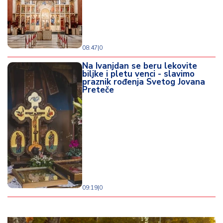
08:47
|
0
Na Ivanjdan se beru lekovite
biljke i pletu venci - slavimo
praznik rođenja Svetog Jovana
Preteče
09:19
|
0