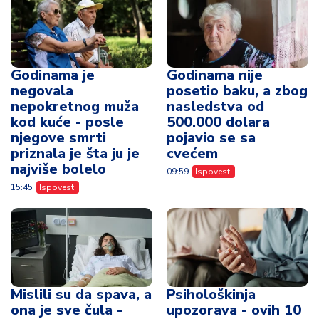
Godinama je
Godinama nije
negovala
posetio baku, a zbog
nepokretnog muža
nasledstva od
kod kuće - posle
500.000 dolara
njegove smrti
pojavio se sa
priznala je šta ju je
cvećem
najviše bolelo
09:59
Ispovesti
15:45
Ispovesti
Mislili su da spava, a
Psihološkinja
ona je sve čula -
upozorava - ovih 10