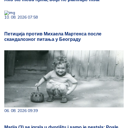
10. 08. 2026 07:58
Петиција против Михаела Мартенса после
скандалозног питања у Београду
06. 08. 2026 09:39
Marija (3) se igrala u dvorištu i samo je nestala: Posle