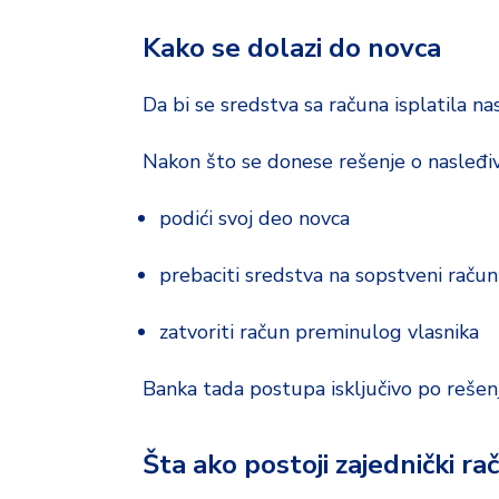
Kako se dolazi do novca
Da bi se sredstva sa računa isplatila na
Nakon što se donese rešenje o nasleđiv
podići svoj deo novca
prebaciti sredstva na sopstveni račun
zatvoriti račun preminulog vlasnika
Banka tada postupa isključivo po rešen
Šta ako postoji zajednički ra