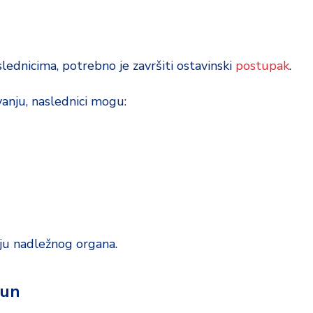
slednicima, potrebno je završiti ostavinski
postupak
.
anju, naslednici mogu:
ju nadležnog organa.
čun