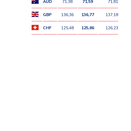
AUD
71,38
71,59
71,81
GBP
136,36
136,77
137,18
CHF
125,48
125,86
126,23