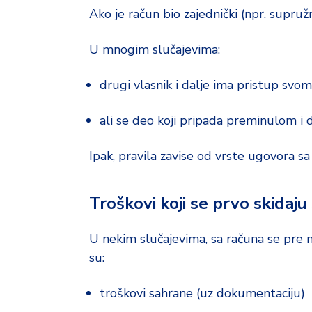
Ako je račun bio zajednički (npr. supružni
U mnogim slučajevima:
drugi vlasnik i dalje ima pristup svo
ali se deo koji pripada preminulom i d
Ipak, pravila zavise od vrste ugovora s
Troškovi koji se prvo skidaju
U nekim slučajevima, sa računa se pre
su:
troškovi sahrane (uz dokumentaciju)