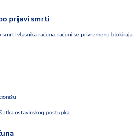
o prijavi smrti
 smrti vlasnika računa, računi se privremeno blokiraju.
cionišu
vršetka ostavinskog postupka.
čuna