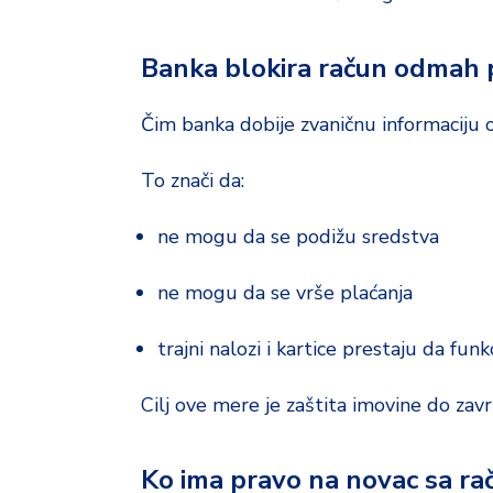
d
a
Banka blokira račun odmah p
Čim banka dobije zvaničnu informaciju o
To znači da:
ne mogu da se podižu sredstva
ne mogu da se vrše plaćanja
trajni nalozi i kartice prestaju da funk
Cilj ove mere je zaštita imovine do za
Ko ima pravo na novac sa ra