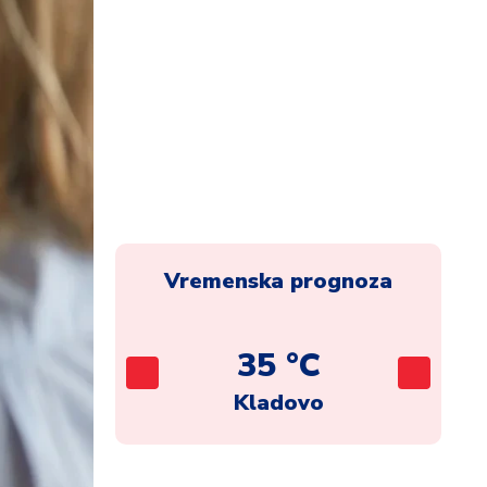
Vremenska prognoza
C
35 °C
ad
Kladovo