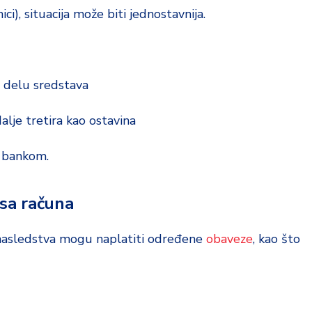
ci), situacija može biti jednostavnija.
m delu sredstava
alje tretira kao ostavina
a bankom.
 sa računa
 nasledstva mogu naplatiti određene
obaveze
, kao što