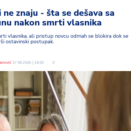
 ne znaju - šta se dešava sa
nu nakon smrti vlasnika
ti vlasnika, ali pristup novcu odmah se blokira dok se
ši ostavinski postupak.
anović
17.06.2026.
16:00
0