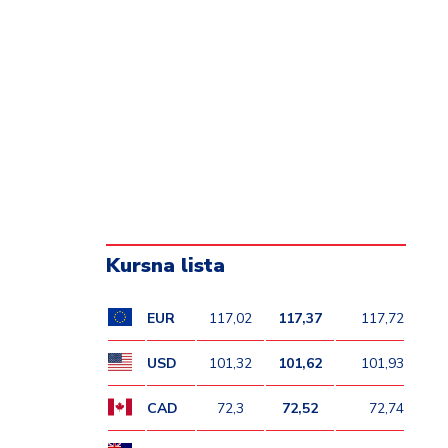
Kursna lista
EUR
117,02
117,37
117,72
USD
101,32
101,62
101,93
CAD
72,3
72,52
72,74