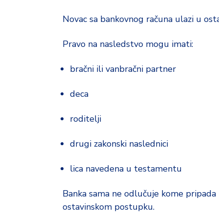
Novac sa bankovnog računa ulazi u osta
Pravo na nasledstvo mogu imati:
bračni ili vanbračni partner
deca
roditelji
drugi zakonski naslednici
lica navedena u testamentu
Banka sama ne odlučuje kome pripada no
ostavinskom postupku.