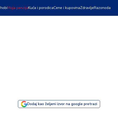
 hobi
Moja penzija
Kuća i porodica
Cene i kupovina
Zdravlje
Razonoda
Dodaj kao željeni izvor na google pretrazi