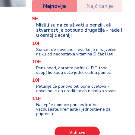
Najnovije
Najčitanije
9H
Mislili su da će uživati u penziji, ali
stvarnost je potpuno drugačija - rade i
u osmoj deceniji
10H
Sunce nije dovoljno - evo ko je u najvećem
riziku od nedostatka vitamina D čak i leti
10H
Penzioneri, obratite pažnju - PIO fond
saopštio kada stiže jednokratna pomoć
10H
Petunije će ponovo biti pune cvetova -
dovoljno je da uradite ovih nekoliko stvari
11H
Najlepše domaće princes krofne -
vazdušaste, kremaste i jednostavne za
pripremu
Vidi sve