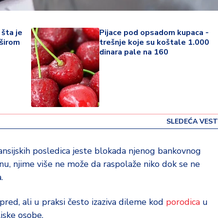
 šta je
Pijace pod opsadom kupaca -
 širom
trešnje koje su koštale 1.000
dinara pale na 160
SLEDEĆA VEST
ansijskih posledica jeste blokada njenog bankovnog
čunu, njime više ne može da raspolaže niko dok se ne
.
pred, ali u praksi često izaziva dileme kod
porodica
u
iske osobe.