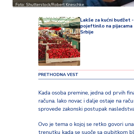
v
Foto: Shutterstock/Robert Kneschke
i
n
Lakše za kućni budžet -
a
pojeftinilo na pijacama
Srbije
Z
d
r
a
v
lj
PRETHODNA VEST
e
Kada osoba premine, jedna od prvih fin
R
računa. Iako novac i dalje ostaje na ra
a
z
sprovede zakonski postupak nasledstva
o
n
Ovo je tema o kojoj se retko govori una
o
trenutku kada se suoče sa gubitkom bl