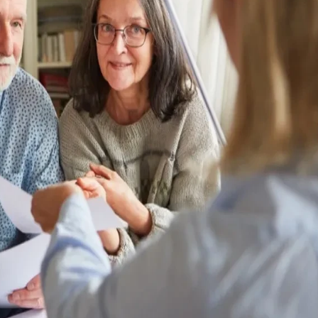
34 °C
36 °
Loznica
Beogr