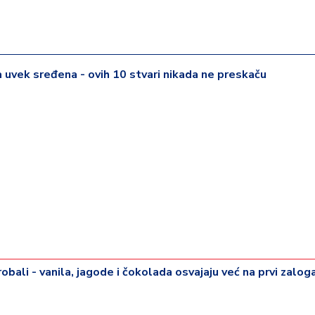
 uvek sređena - ovih 10 stvari nikada ne preskaču
obali - vanila, jagode i čokolada osvajaju već na prvi zaloga