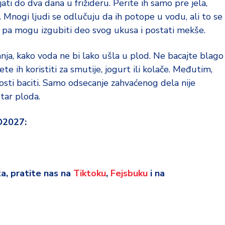
ti do dva dana u frižideru. Perite ih samo pre jela,
Mnogi ljudi se odlučuju da ih potope u vodu, ali to se
, pa mogu izgubiti deo svog ukusa i postati mekše.
anja, kako voda ne bi lako ušla u plod. Ne bacajte blago
e ih koristiti za smutije, jogurt ili kolače. Međutim,
osti baciti. Samo odsecanje zahvaćenog dela nije
tar ploda.
O2027:
eta, pratite nas na
Tiktoku
,
Fejsbuku
i na