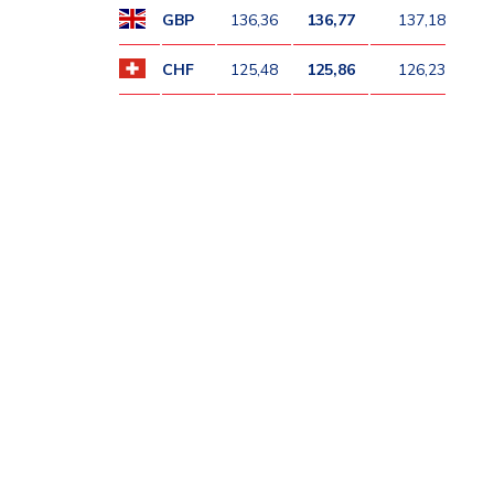
GBP
136,36
136,77
137,18
CHF
125,48
125,86
126,23