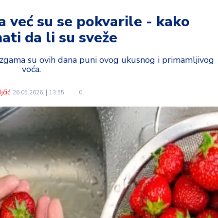
 a već su se pokvarile - kako
ati da li su sveže
tezgama su ovih dana puni ovog ukusnog i primamljivog
voća.
jčić
26.05.2026.
13:55
0