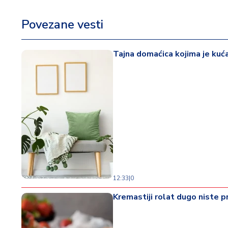
Povezane vesti
Tajna domaćica kojima je kuća
12:33
|
0
Kremastiji rolat dugo niste pr