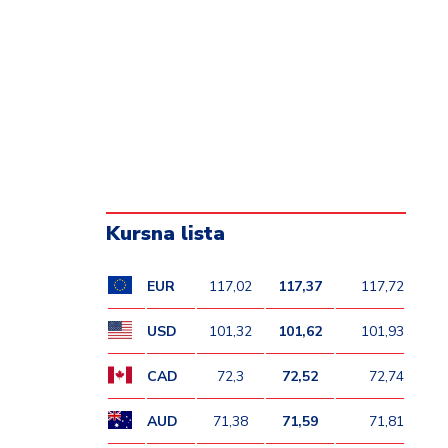
Kursna lista
EUR
117,02
117,37
117,72
USD
101,32
101,62
101,93
CAD
72,3
72,52
72,74
AUD
71,38
71,59
71,81