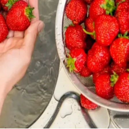
22 °
Lozni