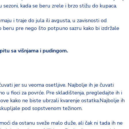
 sezoni, kada se beru zrele i brzo stižu do kupaca.
ju i traje do jula ili avgusta, u zavisnosti od
 beru pre nego što potpuno sazru kako bi izdržale
pitu sa višnjama i pudingom.
vati jer su veoma osetljive. Najbolje ih je čuvati
o u fioci za povrće. Pre skladištenja, pregledajte ih i
ve kako ne biste ubrzali kvarenje ostatka.Najbolje ih
i skupljale pod sopstvenom težinom.
ći da ostanu sveže malo duže, ali čak ni tada ih ne