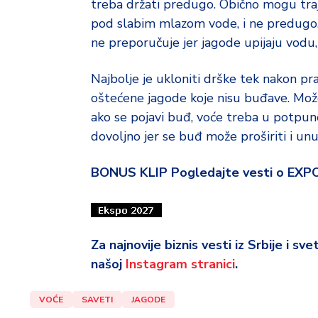
treba držati predugo. Obično mogu traja
pod slabim mlazom vode, i ne predugo. 
ne preporučuje jer jagode upijaju vodu
Najbolje je ukloniti drške tek nakon pr
oštećene jagode koje nisu buđave. Možet
ako se pojavi buđ, voće treba u potpun
dovoljno jer se buđ može proširiti i unu
BONUS KLIP Pogledajte vesti o EXP
Za najnovije biznis vesti iz Srbije i sv
našoj
Instagram stranici
.
VOĆE
SAVETI
JAGODE