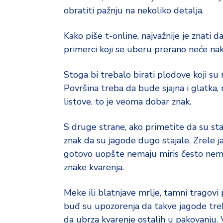
d
obratiti pažnju na nekoliko detalja.
a
Kako piše t-online, najvažnije je znati 
primerci koji se uberu prerano neće nakn
Stoga bi trebalo birati plodove koji su 
Površina treba da bude sjajna i glatka, 
listove, to je veoma dobar znak.
S druge strane, ako primetite da su stabl
znak da su jagode dugo stajale. Zrele ja
gotovo uopšte nemaju miris često nem
znake kvarenja.
Meke ili blatnjave mrlje, tamni tragovi p
buđ su upozorenja da takve jagode treb
da ubrza kvarenje ostalih u pakovanju.