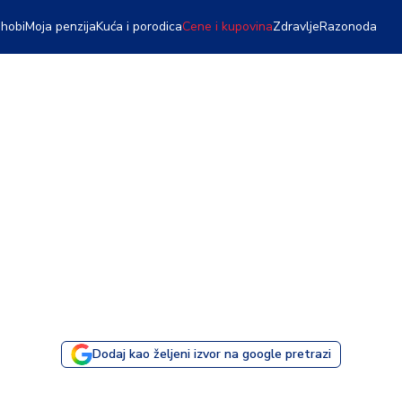
 hobi
Moja penzija
Kuća i porodica
Cene i kupovina
Zdravlje
Razonoda
Dodaj kao željeni izvor na google pretrazi