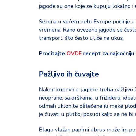
jagode su one koje se kupuju lokalno i u
Sezona u većem delu Evrope počinje u ma
vremena. Rano uvezene jagode se često
transport, što često utiče na ukus.
Pročitajte
OVDE
recept za najsočniju 
Pažljivo ih čuvajte
Nakon kupovine, jagode treba pažljivo ču
neoprane, sa drškama, u frižideru, idealn
odmah uklonite oštećene ili meke plodo
je čuvati u plitkoj posudi kako se ne b
Blago vlažan papirni ubrus može im pomo