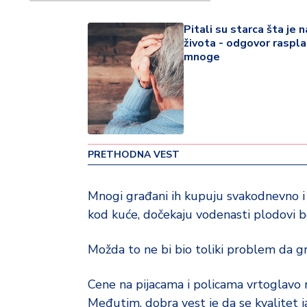
v
i
Pitali su starca šta je 
n
života - odgovor raspl
a
mnoge
Z
d
r
a
v
PRETHODNA VEST
lj
e
Mnogi građani ih kupuju svakodnevno i č
kod kuće, dočekaju vodenasti plodovi b
R
a
z
Možda to ne bi bio toliki problem da gra
o
n
Cene na pijacama i policama vrtoglavo 
o
Međutim, dobra vest je da se kvalitet