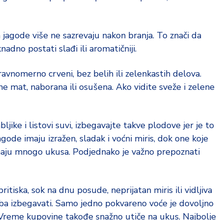
da jagode više ne sazrevaju nakon branja. To znači da
adno postati slađi ili aromatičniji.
ravnomerno crveni, bez belih ili zelenkastih delova.
ne mat, naborana ili osušena. Ako vidite sveže i zelene
jike i listovi suvi, izbegavajte takve plodove jer je to
gode imaju izražen, sladak i voćni miris, dok one koje
aju mnogo ukusa. Podjednako je važno prepoznati
ritiska, sok na dnu posude, neprijatan miris ili vidljiva
a izbegavati. Samo jedno pokvareno voće je dovoljno
 Vreme kupovine takođe snažno utiče na ukus. Najbolje