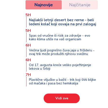
Najnovije
Najčitanije
5H
Najlakši letnji desert bez rerne - beli
ledeni kolač koji osvaja na prvi zalogaj
5H
Spas od vrućine ili rizik za zdravlje - evo
kako klima utiče na vaš organizam
6H
Većina ljudi pogrešno čuva jaja u frižideru -
ovaj trik može produžiti njihovu svežinu
6H
Od 17. avgusta kreće veliko pojeftinjenje
lekova u Srbiji
7H
Plastične viljuške u bašti - trik koji štiti biljke
od mačaka i pasa bez hemikalija
Vidi sve