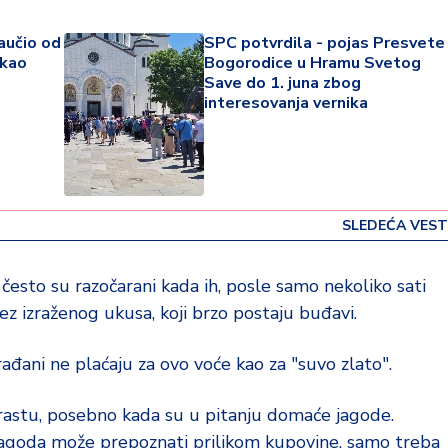
naučio od
SPC potvrdila - pojas Presvete
akao
Bogorodice u Hramu Svetog
Save do 1. juna zbog
interesovanja vernika
SLEDEĆA VEST
esto su razočarani kada ih, posle samo nekoliko sati
ez izraženog ukusa, koji brzo postaju buđavi.
đani ne plaćaju za ovo voće kao za "suvo zlato".
rastu, posebno kada su u pitanju domaće jagode.
 jagoda može prepoznati prilikom kupovine, samo treba