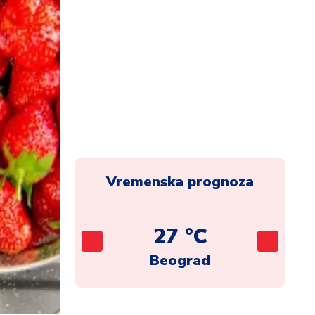
Vremenska prognoza
C
27 °C
ca
Beograd