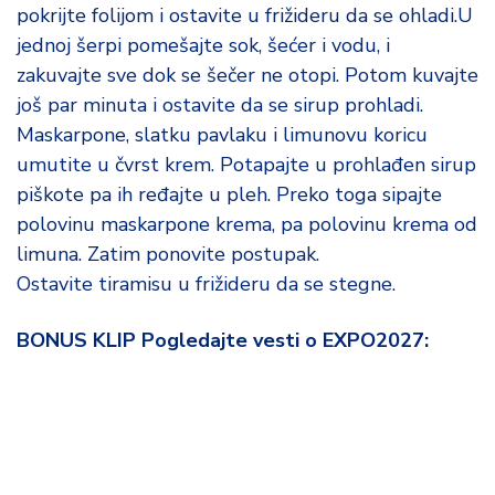
pokrijte folijom i ostavite u frižideru da se ohladi.U
jednoj šerpi pomešajte sok, šećer i vodu, i
zakuvajte sve dok se šečer ne otopi. Potom kuvajte
još par minuta i ostavite da se sirup prohladi.
Maskarpone, slatku pavlaku i limunovu koricu
umutite u čvrst krem. Potapajte u prohlađen sirup
piškote pa ih ređajte u pleh. Preko toga sipajte
polovinu maskarpone krema, pa polovinu krema od
limuna. Zatim ponovite postupak.
Ostavite tiramisu u frižideru da se stegne.
BONUS KLIP Pogledajte vesti o EXPO2027: