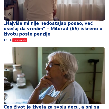
„Najviše mi nije nedostajao posao, već
osećaj da vredim“ – Milorad (65) iskreno o
životu posle penzije
12:54
Ispovesti
Ceo život je živela za svoju decu, a oni su