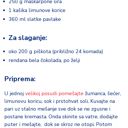
250 g maskarpone sira
1 kašika limunove korice
360 ml slatke pavlake
Za slaganje:
oko 200 g piškota (približno 24 komada)
rendana bela čokolada, po želji
Priprema:
U jednoj
velikoj posudi pomešajte
žumanca, šećer,
limunovu koricu, sok i prstohvat soli. Kuvajte na
pari uz stalno mešanje sve dok se ne zgusne i
postane kremasta. Onda skinite sa vatre, dodajte
puter i mešajte, dok se skroz ne otopi. Potom