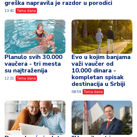
greška napravila je razdor u porodici
13:41
Tema dana
Planulo svih 30.000
Evo u kojim banjama
vaučera - tri mesta
važi vaučer od
su najtraženija
10.000 dinara -
kompletan spisak
12:31
Tema dana
destinacija u Srbiji
08:59
Tema dana