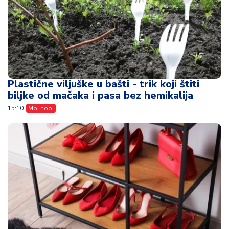
Plastične viljuške u bašti - trik koji štiti
biljke od mačaka i pasa bez hemikalija
15:10
Moj hobi