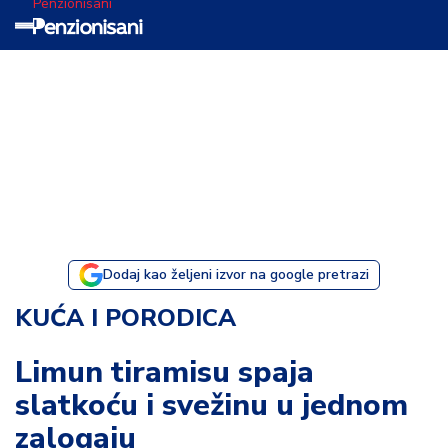
Penzionisani
T
e
m
a
d
a
n
a
Dodaj kao željeni izvor na google pretrazi
I
KUĆA I PORODICA
s
p
Limun tiramisu spaja
o
slatkoću i svežinu u jednom
v
e
zalogaju
s