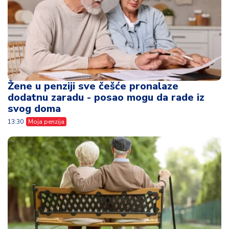
Žene u penziji sve češće pronalaze
dodatnu zaradu - posao mogu da rade iz
svog doma
13:30
Moja penzija