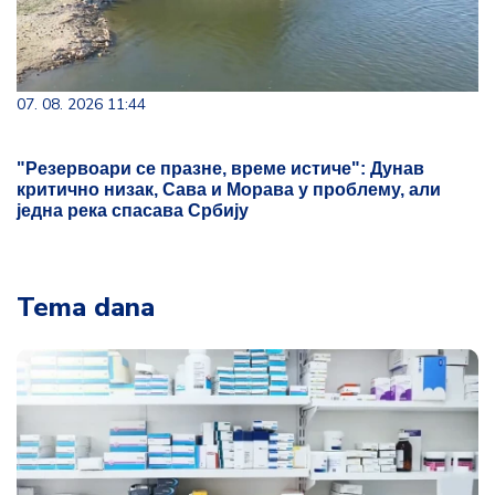
07. 08. 2026 11:44
"Резервоари се празне, време истиче": Дунав
критично низак, Сава и Морава у проблему, али
једна река спасава Србију
Tema dana