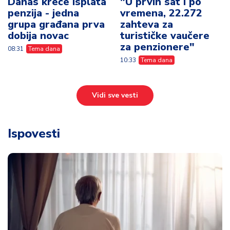
Danas kreće isplata
"U prvih sat i po
penzija - jedna
vremena, 22.272
grupa građana prva
zahteva za
dobija novac
turističke vaučere
za penzionere"
08:31
Tema dana
10:33
Tema dana
Vidi sve vesti
Ispovesti