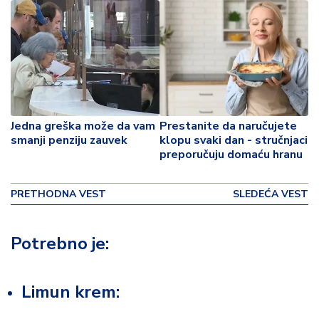
p
o
v
i
n
a
Z
Jedna greška može da vam
Prestanite da naručujete
d
smanji penziju zauvek
klopu svaki dan - stručnjaci
r
preporučuju domaću hranu
a
v
PRETHODNA VEST
SLEDEĆA VEST
lj
e
Potrebno je:
R
a
z
Limun krem:
o
n