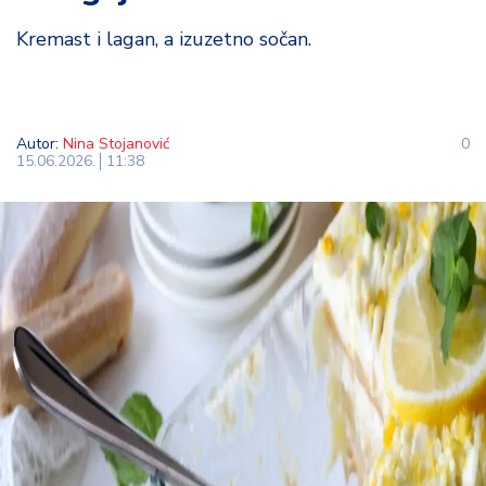
t
Kremast i lagan, a izuzetno sočan.
i
M
oj
h
Autor:
Nina Stojanović
0
15.06.2026.
11:38
o
bi
M
oj
a
p
e
n
zij
a
K