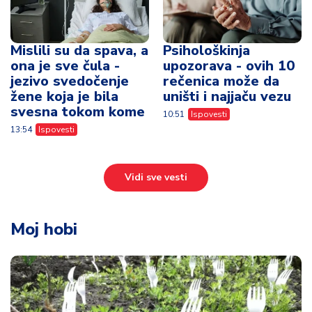
Mislili su da spava, a
Psihološkinja
ona je sve čula -
upozorava - ovih 10
jezivo svedočenje
rečenica može da
žene koja je bila
uništi i najjaču vezu
svesna tokom kome
10:51
Ispovesti
13:54
Ispovesti
Vidi sve vesti
Moj hobi