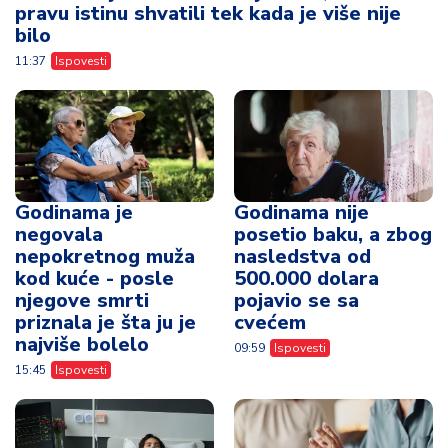
pravu istinu shvatili tek kada je više nije
bilo
11:37
Ispovesti
Godinama je
Godinama nije
negovala
posetio baku, a zbog
nepokretnog muža
nasledstva od
kod kuće - posle
500.000 dolara
njegove smrti
pojavio se sa
priznala je šta ju je
cvećem
najviše bolelo
09:59
Ispovesti
15:45
Ispovesti