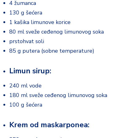
4 žumanca
o
d
130 g šećera
a
1 kašika limunove korice
80 ml sveže ceđenog limunovog soka
prstohvat soli
85 g putera (sobne temperature)
Limun sirup:
240 ml vode
180 ml sveže ceđenog limunovog soka
100 g šećera
Krem od maskarponea: