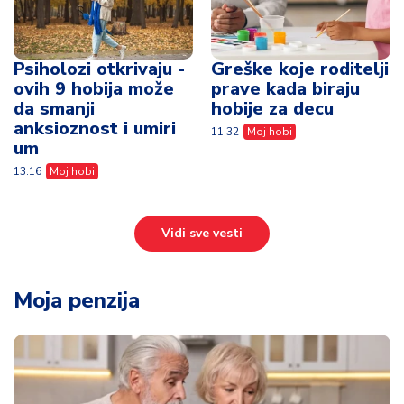
Psiholozi otkrivaju -
Greške koje roditelji
ovih 9 hobija može
prave kada biraju
da smanji
hobije za decu
anksioznost i umiri
11:32
Moj hobi
um
13:16
Moj hobi
Vidi sve vesti
Moja penzija