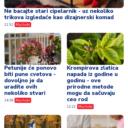
Ne bacajte stari cipelarnik - uz nekoliko
trikova izgledaće kao dizajnerski komad
11:52
Moj hobi
Petunije će ponovo
Krompirova zlatica
biti pune cvetova -
napada iz godine u
dovoljno je da
godinu - ove
uradite ovih
prirodne metode
nekoliko stvari
mogu da sačuvaju
ceo rod
14:39
Moj hobi
12:21
Moj hobi