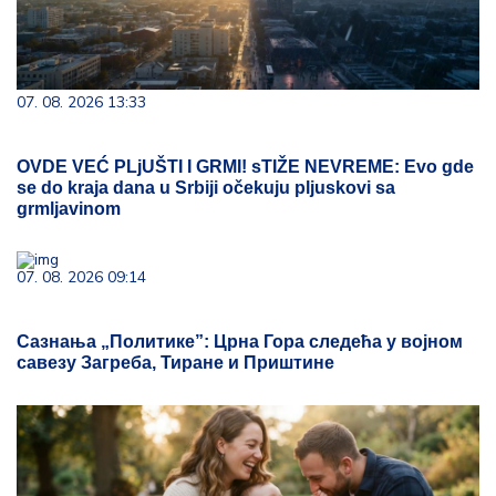
07. 08. 2026 13:33
OVDE VEĆ PLjUŠTI I GRMI! sTIŽE NEVREME: Evo gde
se do kraja dana u Srbiji očekuju pljuskovi sa
grmljavinom
07. 08. 2026 09:14
Сазнања „Политике”: Црна Гора следећа у војном
савезу Загреба, Тиране и Приштине