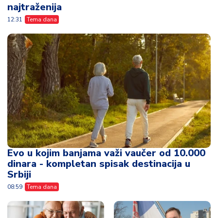
najtraženija
12:31
Tema dana
Evo u kojim banjama važi vaučer od 10.000
dinara - kompletan spisak destinacija u
Srbiji
08:59
Tema dana