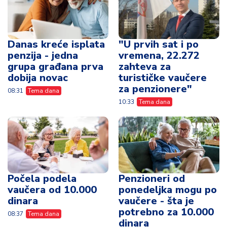
Danas kreće isplata
"U prvih sat i po
penzija - jedna
vremena, 22.272
grupa građana prva
zahteva za
dobija novac
turističke vaučere
za penzionere"
08:31
Tema dana
10:33
Tema dana
Počela podela
Penzioneri od
vaučera od 10.000
ponedeljka mogu po
dinara
vaučere - šta je
potrebno za 10.000
08:37
Tema dana
dinara