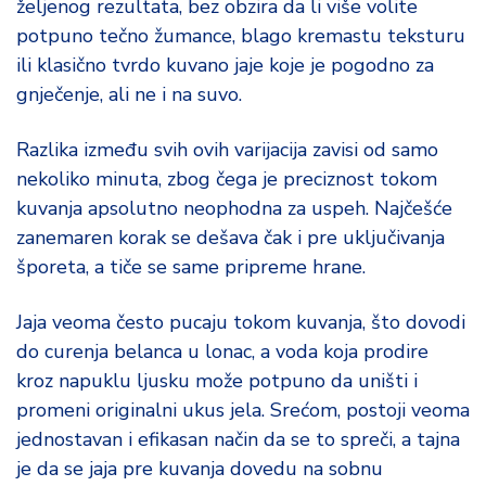
željenog rezultata, bez obzira da li više volite
o
potpuno tečno žumance, blago kremastu teksturu
d
a
ili klasično tvrdo kuvano jaje koje je pogodno za
gnječenje, ali ne i na suvo.
Razlika između svih ovih varijacija zavisi od samo
nekoliko minuta, zbog čega je preciznost tokom
kuvanja apsolutno neophodna za uspeh. Najčešće
zanemaren korak se dešava čak i pre uključivanja
šporeta, a tiče se same pripreme hrane.
Jaja veoma često pucaju tokom kuvanja, što dovodi
do curenja belanca u lonac, a voda koja prodire
kroz napuklu ljusku može potpuno da uništi i
promeni originalni ukus jela. Srećom, postoji veoma
jednostavan i efikasan način da se to spreči, a tajna
je da se jaja pre kuvanja dovedu na sobnu