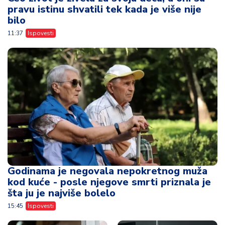
pravu istinu shvatili tek kada je više nije
bilo
11:37
Ispovesti
Godinama je negovala nepokretnog muža
kod kuće - posle njegove smrti priznala je
šta ju je najviše bolelo
15:45
Ispovesti