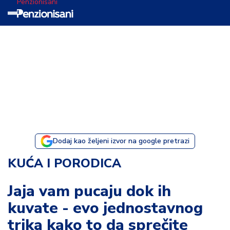
Penzionisani
T
e
m
a
d
a
n
a
Dodaj kao željeni izvor na google pretrazi
I
KUĆA I PORODICA
s
p
Jaja vam pucaju dok ih
o
kuvate - evo jednostavnog
v
e
trika kako to da sprečite
s