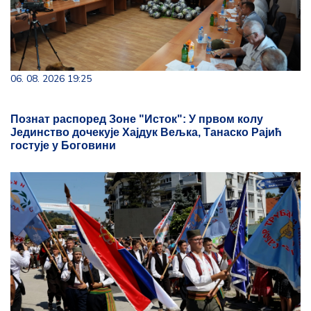
06. 08. 2026 19:25
Познат распоред Зоне "Исток": У првом колу
Јединство дочекује Хајдук Вељка, Танаско Рајић
гостује у Боговини