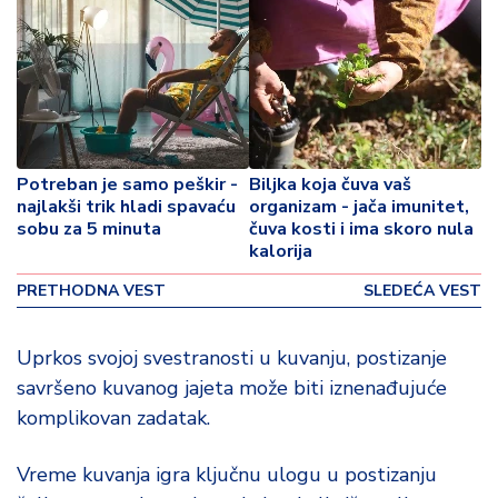
p
o
v
i
n
a
Z
Potreban je samo peškir -
Biljka koja čuva vaš
najlakši trik hladi spavaću
organizam - jača imunitet,
d
sobu za 5 minuta
čuva kosti i ima skoro nula
r
kalorija
a
v
PRETHODNA VEST
SLEDEĆA VEST
lj
e
Uprkos svojoj svestranosti u kuvanju, postizanje
savršeno kuvanog jajeta može biti iznenađujuće
R
a
komplikovan zadatak.
z
o
Vreme kuvanja igra ključnu ulogu u postizanju
n