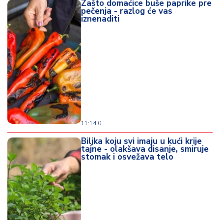
Zašto domaćice buše paprike pre
pečenja - razlog će vas
iznenaditi
11:14
|
0
Biljka koju svi imaju u kući krije
tajne - olakšava disanje, smiruje
stomak i osvežava telo