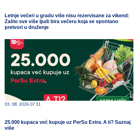
Letnje večeri u gradu više nisu rezervisane za vikend:
Zašto sve više ljudi bira večeru koja se spontano
pretvori u druženje
03. 08. 2026 07:31
25.000 kupaca već kupuje uz PerSu Extra. A ti? Saznaj
više