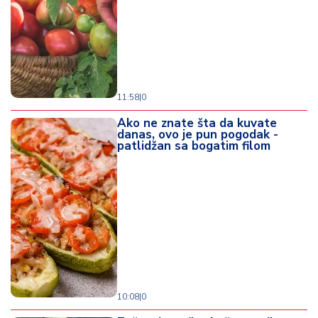
11:58
|
0
Ako ne znate šta da kuvate
danas, ovo je pun pogodak -
patlidžan sa bogatim filom
10:08
|
0