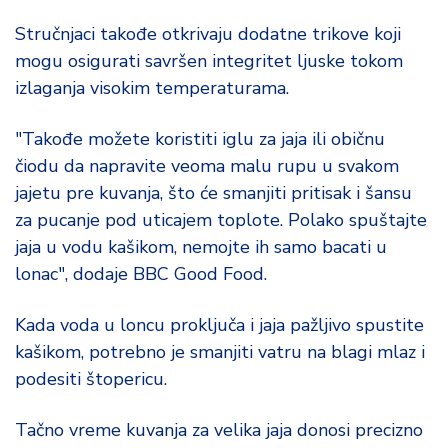
Stručnjaci takođe otkrivaju dodatne trikove koji
mogu osigurati savršen integritet ljuske tokom
izlaganja visokim temperaturama.
"Takođe možete koristiti iglu za jaja ili običnu
čiodu da napravite veoma malu rupu u svakom
jajetu pre kuvanja, što će smanjiti pritisak i šansu
za pucanje pod uticajem toplote. Polako spuštajte
jaja u vodu kašikom, nemojte ih samo bacati u
lonac", dodaje BBC Good Food.
Kada voda u loncu proključa i jaja pažljivo spustite
kašikom, potrebno je smanjiti vatru na blagi mlaz i
podesiti štopericu.
Tačno vreme kuvanja za velika jaja donosi precizno