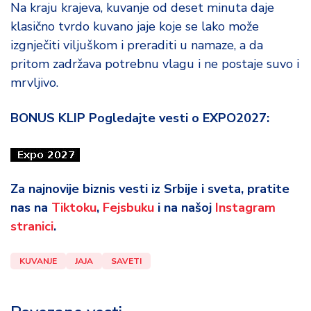
Na kraju krajeva, kuvanje od deset minuta daje
klasično tvrdo kuvano jaje koje se lako može
izgnječiti viljuškom i preraditi u namaze, a da
pritom zadržava potrebnu vlagu i ne postaje suvo i
mrvljivo.
BONUS KLIP Pogledajte vesti o EXPO2027:
Za najnovije biznis vesti iz Srbije i sveta, pratite
nas na
Tiktoku
,
Fejsbuku
i na našoj
Instagram
stranici
.
KUVANJE
JAJA
SAVETI