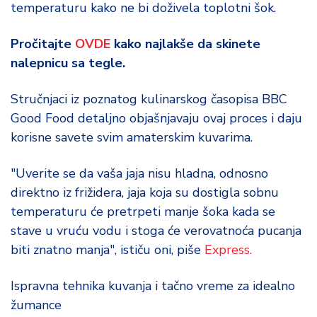
temperaturu kako ne bi doživela toplotni šok.
Pročitajte
OVDE
kako najlakše da skinete
nalepnicu sa tegle.
Stručnjaci iz poznatog kulinarskog časopisa BBC
Good Food detaljno objašnjavaju ovaj proces i daju
korisne savete svim amaterskim kuvarima.
"Uverite se da vaša jaja nisu hladna, odnosno
direktno iz frižidera, jaja koja su dostigla sobnu
temperaturu će pretrpeti manje šoka kada se
stave u vruću vodu i stoga će verovatnoća pucanja
biti znatno manja", ističu oni, piše
Express.
Ispravna tehnika kuvanja i tačno vreme za idealno
žumance