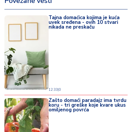
Povezane vesti
Tajna domaćica kojima je kuća
uvek sređena - ovih 10 stvari
nikada ne preskaču
12:33
|
0
Zašto domaći paradajz ima tvrdu
koru - tri greške koje kvare ukus
omiljenog povrća