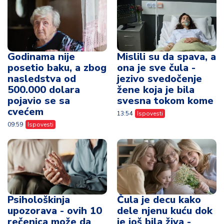
Godinama nije
Mislili su da spava, a
posetio baku, a zbog
ona je sve čula -
nasledstva od
jezivo svedočenje
500.000 dolara
žene koja je bila
pojavio se sa
svesna tokom kome
cvećem
13:54
Ispovesti
09:59
Ispovesti
Psihološkinja
Čula je decu kako
upozorava - ovih 10
dele njenu kuću dok
rečenica može da
je još bila živa -