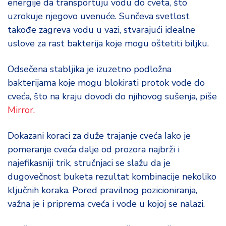
energije da transportuju vodu do cveta, što
uzrokuje njegovo uvenuće. Sunčeva svetlost
takođe zagreva vodu u vazi, stvarajući idealne
uslove za rast bakterija koje mogu oštetiti biljku.
Odsečena stabljika je izuzetno podložna
bakterijama koje mogu blokirati protok vode do
cveća, što na kraju dovodi do njihovog sušenja, piše
Mirror.
Dokazani koraci za duže trajanje cveća Iako je
pomeranje cveća dalje od prozora najbrži i
najefikasniji trik, stručnjaci se slažu da je
dugovečnost buketa rezultat kombinacije nekoliko
ključnih koraka. Pored pravilnog pozicioniranja,
važna je i priprema cveća i vode u kojoj se nalazi.