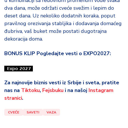
u kombinaciji sa redovnom promenom vode svaka
dva dana, može održati cveće svežim i lepim do
deset dana. Uz nekoliko dodatnih koraka, poput
pravilnog orezivanja stabljika i dodavanja domaćeg
đubriva, vaš buket može postati dugotrajna
dekoracija doma.
BONUS KLIP Pogledajte vesti o EXPO2027:
Za najnovije biznis vesti iz Srbije i sveta, pratite
nas na
Tiktoku
,
Fejsbuku
i na našoj
Instagram
stranici
.
CVEĆE
SAVETI
VAZA