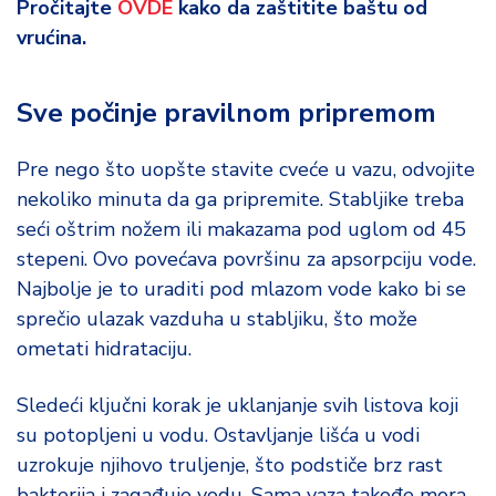
Pročitajte
OVDE
kako da zaštitite baštu od
vrućina.
Sve počinje pravilnom pripremom
Pre nego što uopšte stavite cveće u vazu, odvojite
nekoliko minuta da ga pripremite. Stabljike treba
seći oštrim nožem ili makazama pod uglom od 45
stepeni. Ovo povećava površinu za apsorpciju vode.
Najbolje je to uraditi pod mlazom vode kako bi se
sprečio ulazak vazduha u stabljiku, što može
ometati hidrataciju.
Sledeći ključni korak je uklanjanje svih listova koji
su potopljeni u vodu. Ostavljanje lišća u vodi
uzrokuje njihovo truljenje, što podstiče brz rast
bakterija i zagađuje vodu. Sama vaza takođe mora