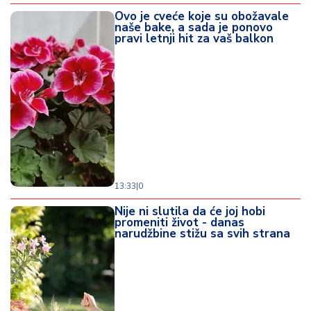
Ovo je cveće koje su obožavale
naše bake, a sada je ponovo
pravi letnji hit za vaš balkon
13:33
|
0
Nije ni slutila da će joj hobi
promeniti život - danas
narudžbine stižu sa svih strana