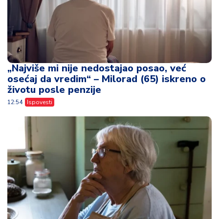
„Najviše mi nije nedostajao posao, već
osećaj da vredim“ – Milorad (65) iskreno o
životu posle penzije
12:54
Ispovesti