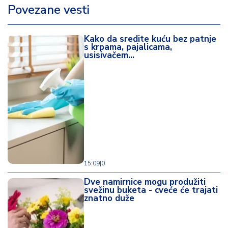
Povezane vesti
Kako da sredite kuću bez patnje
s krpama, pajalicama,
usisivačem...
15:09
|
0
Dve namirnice mogu produžiti
svežinu buketa - cveće će trajati
znatno duže