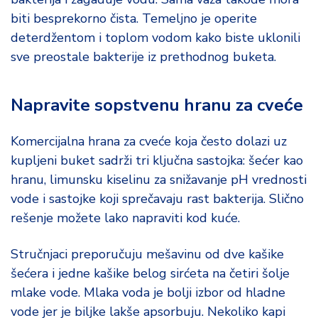
biti besprekorno čista. Temeljno je operite
deterdžentom i toplom vodom kako biste uklonili
sve preostale bakterije iz prethodnog buketa.
Napravite sopstvenu hranu za cveće
Komercijalna hrana za cveće koja često dolazi uz
kupljeni buket sadrži tri ključna sastojka: šećer kao
hranu, limunsku kiselinu za snižavanje pH vrednosti
vode i sastojke koji sprečavaju rast bakterija. Slično
rešenje možete lako napraviti kod kuće.
Stručnjaci preporučuju mešavinu od dve kašike
šećera i jedne kašike belog sirćeta na četiri šolje
mlake vode. Mlaka voda je bolji izbor od hladne
vode jer je biljke lakše apsorbuju. Nekoliko kapi