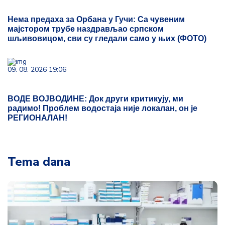
Нема предаха за Орбана у Гучи: Са чувеним
мајстором трубе наздрављао српском
шљивовицом, сви су гледали само у њих (ФОТО)
09. 08. 2026 19:06
ВОДЕ ВОЈВОДИНЕ: Док други критикују, ми
радимо! Проблем водостаја није локалан, он је
РЕГИОНАЛАН!
Tema dana