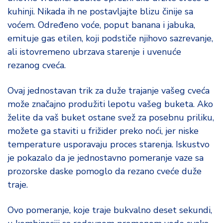
kuhinji. Nikada ih ne postavljajte blizu činije sa
voćem. Određeno voće, poput banana i jabuka,
emituje gas etilen, koji podstiče njihovo sazrevanje,
ali istovremeno ubrzava starenje i uvenuće
rezanog cveća.
Ovaj jednostavan trik za duže trajanje vašeg cveća
može značajno produžiti lepotu vašeg buketa. Ako
želite da vaš buket ostane svež za posebnu priliku,
možete ga staviti u frižider preko noći, jer niske
temperature usporavaju proces starenja. Iskustvo
je pokazalo da je jednostavno pomeranje vaze sa
prozorske daske pomoglo da rezano cveće duže
traje.
Ovo pomeranje, koje traje bukvalno deset sekundi,