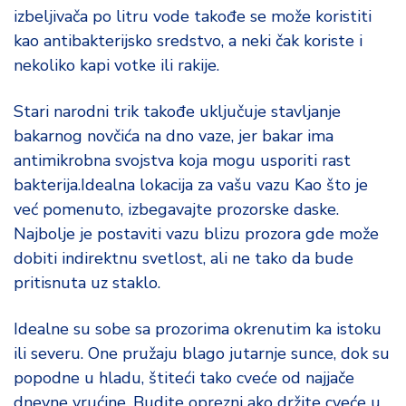
izbeljivača po litru vode takođe se može koristiti
kao antibakterijsko sredstvo, a neki čak koriste i
nekoliko kapi votke ili rakije.
Stari narodni trik takođe uključuje stavljanje
bakarnog novčića na dno vaze, jer bakar ima
antimikrobna svojstva koja mogu usporiti rast
bakterija.Idealna lokacija za vašu vazu Kao što je
već pomenuto, izbegavajte prozorske daske.
Najbolje je postaviti vazu blizu prozora gde može
dobiti indirektnu svetlost, ali ne tako da bude
pritisnuta uz staklo.
Idealne su sobe sa prozorima okrenutim ka istoku
ili severu. One pružaju blago jutarnje sunce, dok su
popodne u hladu, štiteći tako cveće od najjače
dnevne vrućine. Budite oprezni ako držite cveće u