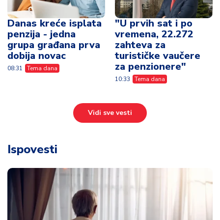
Danas kreće isplata
"U prvih sat i po
penzija - jedna
vremena, 22.272
grupa građana prva
zahteva za
dobija novac
turističke vaučere
za penzionere"
08:31
Tema dana
10:33
Tema dana
Vidi sve vesti
Ispovesti