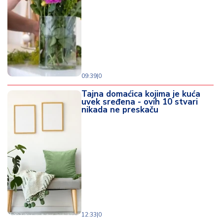
09:39
|
0
Tajna domaćica kojima je kuća
uvek sređena - ovih 10 stvari
nikada ne preskaču
12:33
|
0