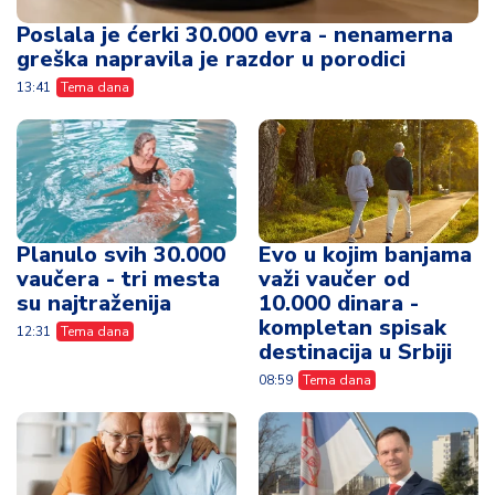
Poslala je ćerki 30.000 evra - nenamerna
greška napravila je razdor u porodici
13:41
Tema dana
Planulo svih 30.000
Evo u kojim banjama
vaučera - tri mesta
važi vaučer od
su najtraženija
10.000 dinara -
kompletan spisak
12:31
Tema dana
destinacija u Srbiji
08:59
Tema dana