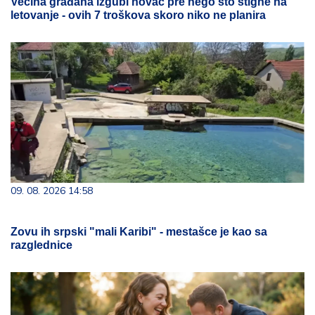
Većina građana izgubi novac pre nego što stigne na
letovanje - ovih 7 troškova skoro niko ne planira
09. 08. 2026 14:58
Zovu ih srpski "mali Karibi" - mestašce je kao sa
razglednice