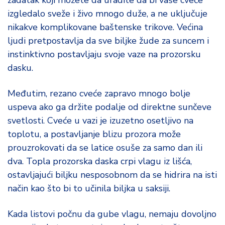
zadatak koji možete da uradite da bi vaše cveće
d
izgledalo sveže i živo mnogo duže, a ne uključuje
a
nikakve komplikovane baštenske trikove. Većina
ljudi pretpostavlja da sve biljke žude za suncem i
instinktivno postavljaju svoje vaze na prozorsku
dasku.
Međutim, rezano cveće zapravo mnogo bolje
uspeva ako ga držite podalje od direktne sunčeve
svetlosti. Cveće u vazi je izuzetno osetljivo na
toplotu, a postavljanje blizu prozora može
prouzrokovati da se latice osuše za samo dan ili
dva. Topla prozorska daska crpi vlagu iz lišća,
ostavljajući biljku nesposobnom da se hidrira na isti
način kao što bi to učinila biljka u saksiji.
Kada listovi počnu da gube vlagu, nemaju dovoljno