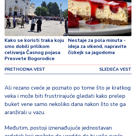
o
v
i
n
a
Kako se koristi traka koju
Nestaje za pola minuta -
Z
smo dobili prilikom
ideja za vikend, napravite
d
celivanja Časnog pojasa
čizkejk sa jagodoma
r
Presvete Bogorodice
a
PRETHODNA VEST
SLEDEĆA VEST
v
lj
e
Ali rezano cveće je poznato po tome što je kratkog
veka i može biti frustrirajuće gledati kako prelep
R
buket vene samo nekoliko dana nakon što ste ga
a
aranžirali u vazu.
z
o
n
Međutim, postoji iznenađujuće jednostavan
o