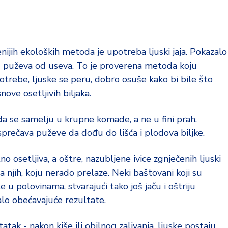
enijih ekoloških metoda je upotreba ljuski jaja. Pokazalo
ju puževa od useva. To je proverena metoda koju
trebe, ljuske se peru, dobro osuše kako bi bile što
nove osetljivih biljaka.
a se samelju u krupne komade, a ne u fini prah.
 sprečava puževe da dođu do lišća i plodova biljke.
o osetljiva, a oštre, nazubljene ivice zgnječenih ljuski
njih, koju nerado prelaze. Neki baštovani koji su
 u polovinama, stvarajući tako još jaču i oštriju
lo obećavajuće rezultate.
k - nakon kiše ili obilnog zalivanja, ljuske postaju