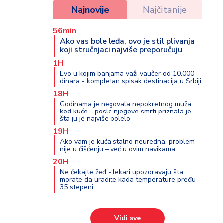
Najnovije
Najčitanije
56min
Ako vas bole leđa, ovo je stil plivanja
koji stručnjaci najviše preporučuju
1H
Evo u kojim banjama važi vaučer od 10.000
dinara - kompletan spisak destinacija u Srbiji
18H
Godinama je negovala nepokretnog muža
kod kuće - posle njegove smrti priznala je
šta ju je najviše bolelo
19H
Ako vam je kuća stalno neuredna, problem
nije u čišćenju – već u ovim navikama
20H
Ne čekajte žeđ - lekari upozoravaju šta
morate da uradite kada temperature pređu
35 stepeni
Vidi sve