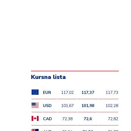
Kursna lista
EUR
117,02
117,37
117,73
USD
101,67
101,98
102,28
CAD
72,38
72,6
72,82