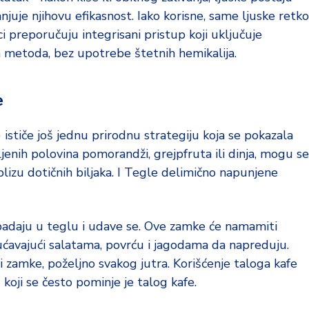
njuje njihovu efikasnost. Iako korisne, same ljuske retko
i preporučuju integrisani pristup koji uključuje
ih metoda, bez upotrebe štetnih hemikalija.
e
ističe još jednu prirodnu strategiju koja se pokazala
nih polovina pomorandži, grejpfruta ili dinja, mogu se
izu dotičnih biljaka. I Tegle delimično napunjene
 upadaju u teglu i udave se. Ove zamke će namamiti
́avajući salatama, povrću i jagodama da napreduju.
i zamke, poželjno svakog jutra. Korišćenje taloga kafe
koji se često pominje je talog kafe.