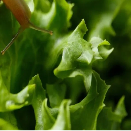
22 °
Lozni