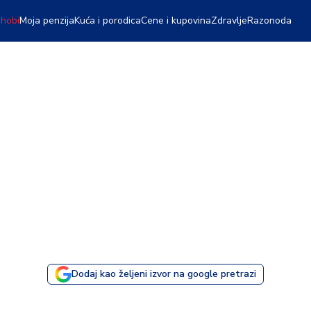
 hobi
Moja penzija
Kuća i porodica
Cene i kupovina
Zdravlje
Razonoda
Dodaj kao željeni izvor na google pretrazi