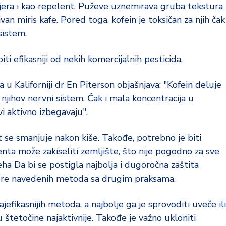
rijera i kao repelent. Puževe uznemirava gruba tekstura
ivan miris kafe. Pored toga, kofein je toksičan za njih čak
sistem.
i efikasniji od nekih komercijalnih pesticida.
a u Kaliforniji dr En Piterson objašnjava: "Kofein deluje
njihov nervni sistem. Čak i mala koncentracija u
i aktivno izbegavaju".
st se smanjuje nakon kiše. Takođe, potrebno je biti
nta može zakiseliti zemljište, što nije pogodno za sve
peha Da bi se postigla najbolja i dugoročna zaštita
ore navedenih metoda sa drugim praksama.
efikasnijih metoda, a najbolje ga je sprovoditi uveče ili
 štetočine najaktivnije. Takođe je važno ukloniti