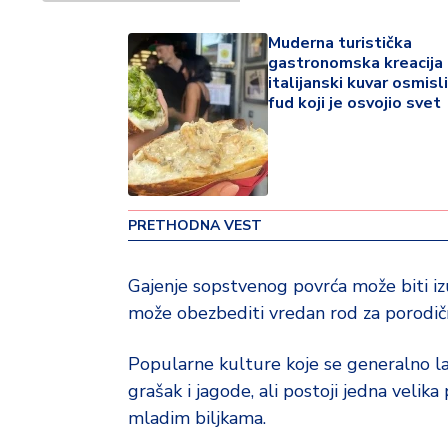
v
i
Muderna turistička
n
gastronomska kreacija 
a
italijanski kuvar osmisl
fud koji je osvojio svet
Z
d
r
a
v
PRETHODNA VEST
lj
e
Gajenje sopstvenog povrća može biti iz
može obezbediti vredan rod za porodič
R
a
z
Popularne kulture koje se generalno lako
o
grašak i jagode, ali postoji jedna velik
n
mladim biljkama.
o