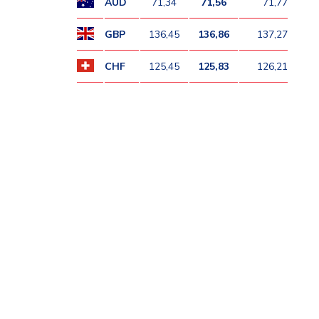
AUD
71,34
71,56
71,77
GBP
136,45
136,86
137,27
CHF
125,45
125,83
126,21