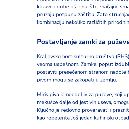
klizave i gube oštrinu, što značajno sma
pružaju potpunu zaštitu. Zato stručnjac
kombinaciju nekoliko različitih prirodn
Postavljanje zamki za pužev
Kraljevsko hortikulturno društvo (RHS) 
veoma uspešnom. Zamke, poput izdublje
postaviti presečenom stranom nadole bl
pivom mogu se zakopati u zemlju.
Miris piva je neodoljiv za puževe, koji
mekušce dalje od jestivih useva, omoguc
Ključno je redovno proveravati i praznit
kao repelenta Još jedan kuhinjski otpad 