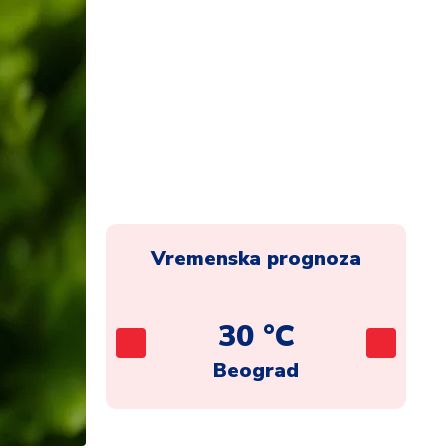
Vremenska prognoza
C
30 °C
ca
Beograd