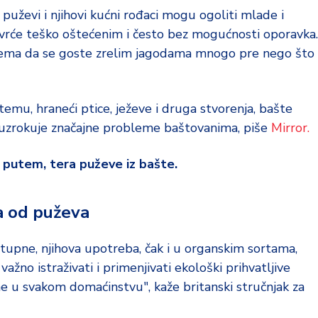
 puževi i njihovi kućni rođaci mogu ogoliti mlade i
povrće teško oštećenim i često bez mogućnosti oporavka.
blema da se goste zrelim jagodama mnogo pre nego što
emu, hraneći ptice, ježeve i druga stvorenja, bašte
o uzrokuje značajne probleme baštovanima, piše
Mirror.
m putem, tera puževe iz bašte.
́a od puževa
stupne, njihova upotreba, čak i u organskim sortama,
 važno istraživati i primenjivati ekološki prihvatljive
e u svakom domaćinstvu", kaže britanski stručnjak za