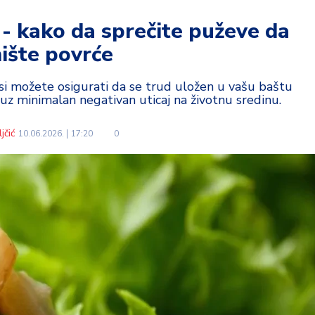
 - kako da sprečite puževe da
ište povrće
 možete osigurati da se trud uložen u vašu baštu
uz minimalan negativan uticaj na životnu sredinu.
jčić
10.06.2026.
17:20
0