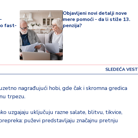
Objavljeni novi detalji nove
-
mere pomoći - da li stiže 13.
io fast-
penzija?
SLEDEĆA VEST
uzetno nagrađujući hobi, gde čak i skromna gredica
nu trpezu.
 uzgajaju uključuju razne salate, blitvu, tikvice,
a prepreka: puževi predstavljaju značajnu pretnju