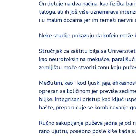
On deluje na dva načina: kao fizička ba
taloga, ali ih još više uznemirava intenz
i u malim dozama jer im remeti nervni 
Neke studije pokazuju da kofein može bit
Stručnjak za zaštitu bilja sa Univerzitet
kao neurotoksin na mekušce, parališući 
zemljištu može stvoriti zonu koju pužev
Međutim, kao i kod ljuski jaja, efikasno
oprezan sa količinom jer previše sedime
biljke. Integrisani pristup kao ključ us
bašte, preporučuje se kombinovanje g
Ručno sakupljanje puževa jedna je od naj
rano ujutru, posebno posle kiše kada su