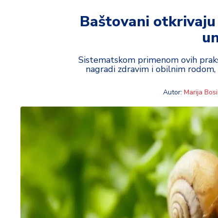
t
i
Baštovani otkrivaju
un
M
oj
h
Sistematskom primenom ovih praksi
nagradi zdravim i obilnim rodom, 
o
bi
Autor:
Marija Bosil
M
oj
a
p
e
n
zij
a
K
u