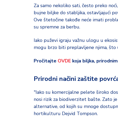
d
Za samo nekoliko sati, često preko noći,
a
bujne biljke do stabljika, ostavljajući 
Ove štetočine takođe neće imati pro
su spremne za berbu.
Iako puževi igraju važnu ulogu u ekosist
mogu brzo biti preplavljene njima, št
Pročitajte
OVDE
koja biljka, prirodni
Prirodni načini zaštite povrc
"Iako su komercijalne pelete široko do
nosi rizik za biodiverzitet bašte. Zato je
alternative, od kojih su mnoge dostupn
hortikulturu Dejvid Tompson.