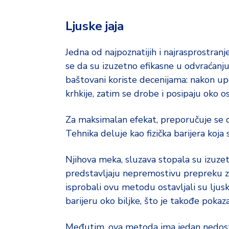
Ljuske jaja
Jedna od najpoznatijih i najrasprostranj
se da su izuzetno efikasne u odvraćan
baštovani koriste decenijama: nakon upo
krhkije, zatim se drobe i posipaju oko os
Za maksimalan efekat, preporučuje se d
Tehnika deluje kao fizička barijera koja
Njihova meka, sluzava stopala su izuzetn
predstavljaju nepremostivu prepreku za 
isprobali ovu metodu ostavljali su ljuske
barijeru oko biljke, što je takođe pokaza
Međutim, ova metoda ima jedan nedostata